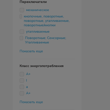
Переключатели
механическое
кнопочные, поворотные,
поворотные, утапливаемые,
поворотные/кнопки
утапливаемые
Поворотные; Сенсорные;
Утапливаемые
Показать еще
Класс энергопотребления
A+
I
а
А+
Показать еще