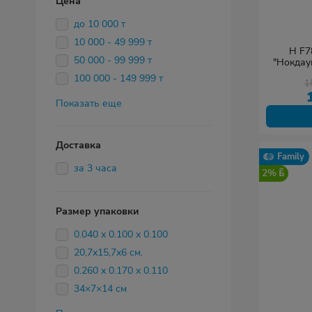
Цена
до 10 000 т
10 000 - 49 999 т
H F7
50 000 - 99 999 т
"Нокдаун
100 000 - 149 999 т
1
Показать еще
Доставка
Family
за 3 часа
2%
Размер упаковки
0.040 х 0.100 х 0.100
20,7х15,7х6 см.
0.260 х 0.170 х 0.110
34×7×14 см