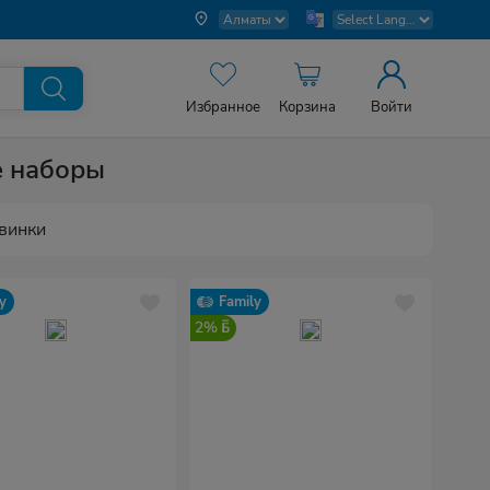
Избранное
Корзина
Войти
е наборы
винки
y
Family
2%