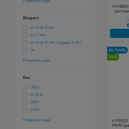
Показать еще
H F8803
достав
Возраст
от 6 до 8 лет
от 7 лет
от 6 до 8 лет, старше 8 лет
3+
Family
2%
Показать еще
Вес
302 г
0.14 кг
258 г
120 г
Показать еще
H F9203
MV8 Ср