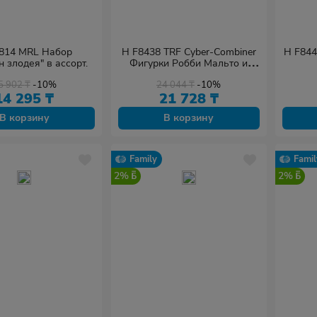
814 MRL Набор
H F8438 TRF Cyber-Combiner
H F844
 злодея" в ассорт.
Фигурки Робби Мальто и
Терран Твич 12,5см
5 902
₸
-10%
24 044
₸
-10%
14 295
₸
21 728
₸
В корзину
В корзину
Family
Famil
2%
2%