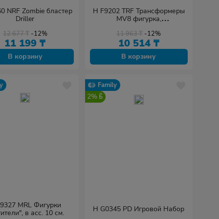
0 NRF Zombie бластер
H F9202 TRF Трансформеры
Driller
MV8 фигурка,
трансформация за 1 шаг
12 677
₸
-12%
11 963
₸
-12%
10см в асс.
11 199
₸
10 514
₸
В корзину
В корзину
y
Family
2%
F9327 MRL Фигурки
H G0345 PD Игровой Набор
ители", в асс. 10 см.