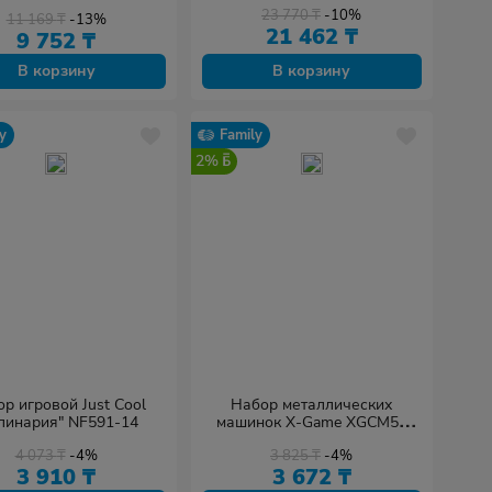
23 770
₸
-10%
11 169
₸
-13%
21 462
₸
9 752
₸
В корзину
В корзину
y
Family
2%
р игровой Just Cool
Набор металлических
линария" NF591-14
машинок X-Game XGCM5L
Серия "Строители" (5 шт. в
4 073
₸
-4%
3 825
₸
-4%
коробке)
3 910
₸
3 672
₸