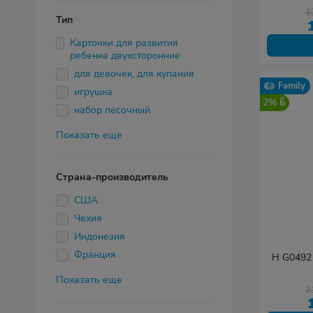
1
1
Тип
Карточки для развития
ребенка двухсторонние
для девочек, для купания
Family
игрушка
2%
набор песочный
Показать еще
Страна-производитель
США
Чехия
Индонезия
Франция
H G0492
Показать еще
2