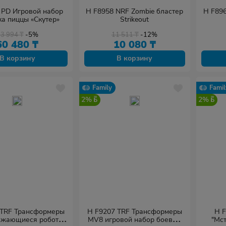
 PD Игровой набор
H F8958 NRF Zombie бластер
H F896
ка пиццы «Скутер»
Strikeout
63 994
₸
-5%
11 511
₸
-12%
60 480
₸
10 080
₸
В корзину
В корзину
Family
Famil
2%
2%
 TRF Трансформеры
H F9207 TRF Трансформеры
H 
ажающиеся роботы
MV8 игровой набор боевые
"Мст