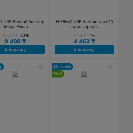
1 NRF Боевой бластер
H F8640 NRF Комплект из 20
Кибер-Рукав
стрел серия N
10 811
₸
-13%
4 649
₸
-4%
9 408
₸
4 463
₸
В корзину
В корзину
y
Family
2%