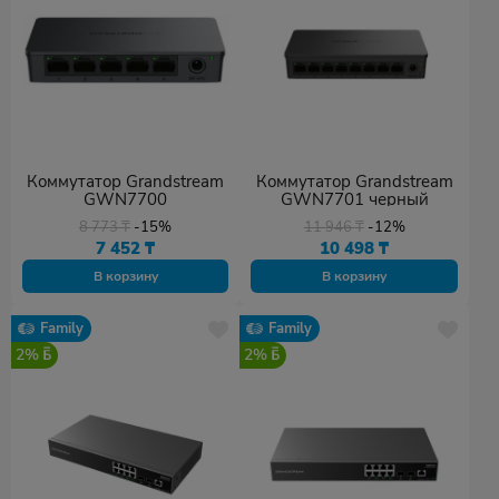
Коммутатор Grandstream
Коммутатор Grandstream
GWN7700
GWN7701 черный
8 773
₸
-15%
11 946
₸
-12%
7 452
₸
10 498
₸
В корзину
В корзину
Family
Family
2%
2%