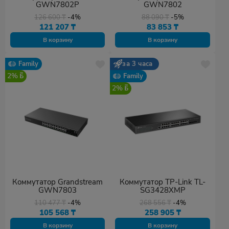
GWN7802P
GWN7802
126 600
₸
-4%
88 090
₸
-5%
121 207
₸
83 853
₸
В корзину
В корзину
Family
за 3 часа
2%
Family
2%
Коммутатор Grandstream
Коммутатор TP-Link TL-
GWN7803
SG3428XMP
110 477
₸
-4%
268 556
₸
-4%
105 568
₸
258 905
₸
В корзину
В корзину