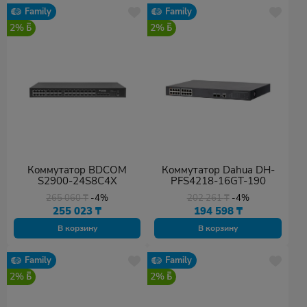
Family
Family
2%
2%
Коммутатор BDCOM
Коммутатор Dahua DH-
S2900-24S8C4X
PFS4218-16GT-190
265 060
₸
-4%
202 261
₸
-4%
255 023
₸
194 598
₸
В корзину
В корзину
Family
Family
2%
2%