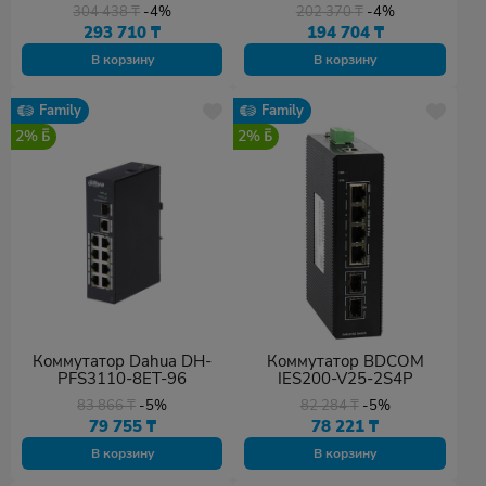
304 438
₸
-4%
202 370
₸
-4%
293 710
₸
194 704
₸
В корзину
В корзину
Family
Family
2%
2%
Коммутатор Dahua DH-
Коммутатор BDCOM
PFS3110-8ET-96
IES200-V25-2S4P
83 866
₸
-5%
82 284
₸
-5%
79 755
₸
78 221
₸
В корзину
В корзину