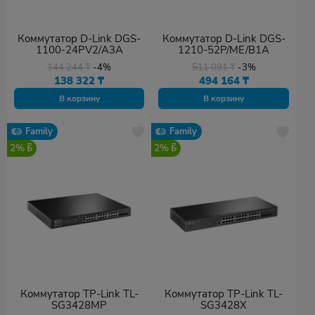
Коммутатор D-Link DGS-
Коммутатор D-Link DGS-
1100-24PV2/A3A
1210-52P/ME/B1A
144 244
₸
-4%
511 091
₸
-3%
138 322
₸
494 164
₸
В корзину
В корзину
Family
Family
2%
2%
Коммутатор TP-Link TL-
Коммутатор TP-Link TL-
SG3428MP
SG3428X