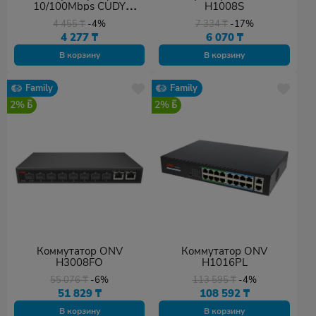
10/100Mbps CUDY
H1008S
FS108D
4 455
₸
-4%
7 334
₸
-17%
4 277
₸
6 070
₸
В корзину
В корзину
Family
Family
2%
2%
Коммутатор ONV
Коммутатор ONV
H3008FO
H1016PL
55 076
₸
-6%
113 595
₸
-4%
51 829
₸
108 592
₸
В корзину
В корзину