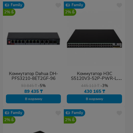
Family
Family
2%
2%
Коммутатор Dahua DH-
Коммутатор H3C
PFS3210-8ET2GF-96
S5120V3-52P-PWR-LI
LS5120V3-52P-PWR-LI-
93 845
₸
-5%
445 113
₸
-3%
GL Switch
89 435
₸
430 165
₸
В корзину
В корзину
Family
Family
2%
2%