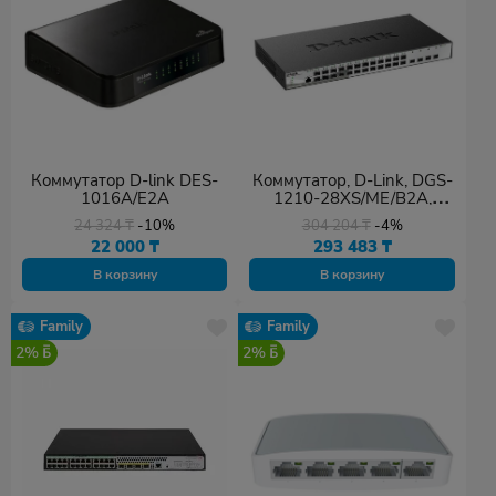
Коммутатор D-link DES-
Коммутатор, D-Link, DGS-
1016A/E2A
1210-28XS/ME/B2A,
Управляемый L2
24 324
₸
-10%
304 204
₸
-4%
коммутатор с 24 портами
22 000
₸
293 483
₸
100/1000Base-X SFP и 4
портами 10GBase-X SFP+
В корзину
В корзину
Family
Family
2%
2%