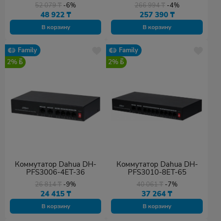
52 079
₸
-6%
266 994
₸
-4%
48 922
₸
257 390
₸
В корзину
В корзину
Family
Family
2%
2%
Коммутатор Dahua DH-
Коммутатор Dahua DH-
PFS3006-4ET-36
PFS3010-8ET-65
26 814
₸
-9%
40 061
₸
-7%
24 415
₸
37 264
₸
В корзину
В корзину