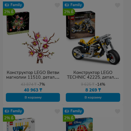
Family
Family
2%
2%
Конструктор LEGO Ветви
Конструктор LEGO
магнолии 11510, деталей
TECHNIC 42225, деталей
435 шт
157 шт
43 874
₸
-7%
9 625
₸
-14%
40 963
₸
8 269
₸
В корзину
В корзину
Family
Family
2%
2%