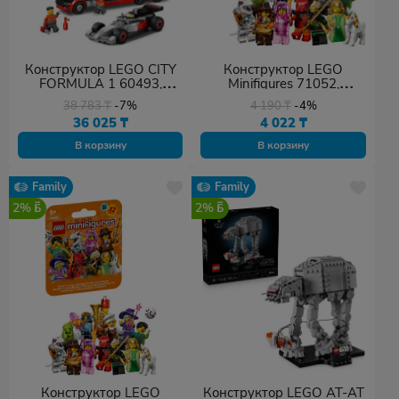
Конструктор LEGO CITY
Конструктор LEGO
FORMULA 1 60493,
Minifigures 71052,
деталей 508 шт
деталей 8 шт
38 783
₸
-7%
4 190
₸
-4%
36 025
₸
4 022
₸
В корзину
В корзину
Family
Family
2%
2%
Конструктор LEGO
Конструктор LEGO АТ-АТ