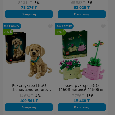
1154 шт
Саурона 11373, деталей
82 341
₸
-5%
65 582
₸
-5%
538 шт
78 276
₸
62 020
₸
В корзину
В корзину
Family
Family
2%
2%
Конструктор LEGO
Конструктор LEGO
Щенок золотистого
11506, деталей 11506 шт
ретривера 11384,
114 624
₸
-4%
17 756
₸
-13%
деталей 2102 шт
109 591
₸
15 468
₸
В корзину
В корзину