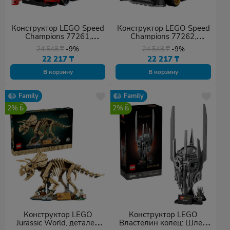
Конструктор LEGO Speed
Конструктор LEGO Speed
Champions 77261,
Champions 77262,
деталей 329 шт
деталей 345 шт
24 548
₸
-9%
24 548
₸
-9%
22 217
₸
22 217
₸
В корзину
В корзину
Family
Family
2%
2%
Конструктор LEGO
Конструктор LEGO
Jurassic World, деталей
Властелин колец: Шлем