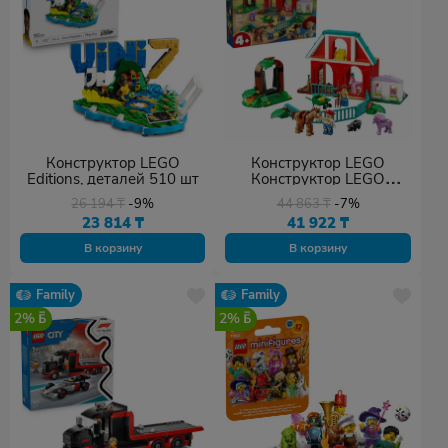
Конструктор LEGO
Конструктор LEGO
Editions, деталей 510 шт
Конструктор LEGO
DISNEY Конюшня Блэйза
26 194
₸
-9%
44 863
₸
-7%
43304 43304, деталей
23 814
₸
41 922
₸
209 шт
В корзину
В корзину
Family
Family
2%
2%