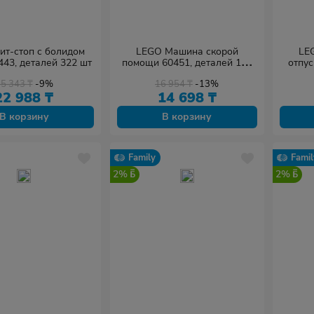
ит-стоп с болидом
LEGO Машина скорой
LE
0443, деталей 322 шт
помощи 60451, деталей 184
отпус
шт
604
25 343
₸
-9%
16 954
₸
-13%
22 988
₸
14 698
₸
В корзину
В корзину
Family
Famil
2%
2%