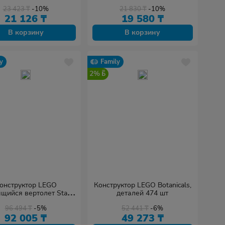
23 423
₸
-10%
21 830
₸
-10%
21 126
₸
19 580
₸
В корзину
В корзину
y
Family
2%
онструктор LEGO
Конструктор LEGO Botanicals,
щийся вертолет Star
деталей 474 шт
s, деталей 1039 шт
96 494
₸
-5%
52 441
₸
-6%
92 005
₸
49 273
₸