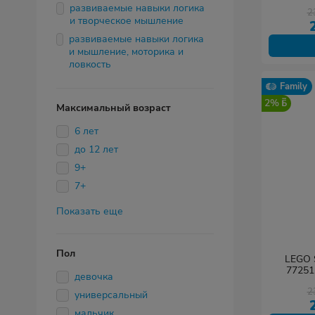
развиваемые навыки логика
2
и творческое мышление
развиваемые навыки логика
и мышление, моторика и
ловкость
Family
2%
Максимальный возраст
6 лет
до 12 лет
9+
7+
Показать еще
Пол
LEGO 
77251
девочка
2
универсальный
мальчик