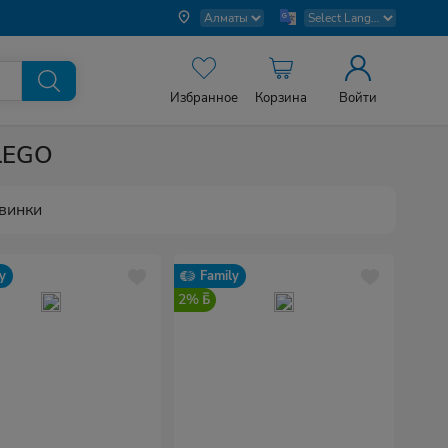
Избранное
Корзина
Войти
LEGO
винки
y
Family
2%