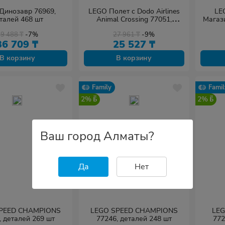
нозавр 76969,
LEGO Полет с Dodo Airlines
LE
талей 468 шт
Animal Crossing 77051,
Магаз
деталей 292 шт
770
39 488
₸
-7%
27 961
₸
-9%
36 709
₸
25 527
₸
В корзину
В корзину
Family
Famil
2%
2%
Ваш город Алматы?
Да
Нет
PEED CHAMPIONS
LEGO SPEED CHAMPIONS
LEG
, деталей 269 шт
77246, деталей 248 шт
772