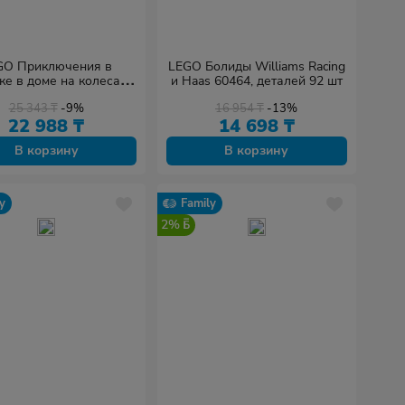
GO Приключения в
LEGO Болиды Williams Racing
ке в доме на колесах
и Haas 60464, деталей 92 шт
54, деталей 385 шт
25 343
₸
-9%
16 954
₸
-13%
22 988
₸
14 698
₸
В корзину
В корзину
y
Family
2%