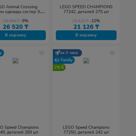
GO Animal Crossing
LEGO SPEED CHAMPIONS
ин одежды сестер Эбл
77242, деталей 275 шт
55, деталей 322 шт
28 984
₸
-9%
23 423
₸
-10%
26 520
₸
21 126
₸
В корзину
В корзину
y
за 3 часа
Family
2%
O Speed Champions
LEGO Speed Champions
49, деталей 269 шт
77250, деталей 242 шт