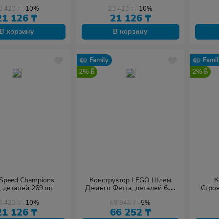
3 423
₸
-10%
23 423
₸
-10%
21 126
₸
21 126
₸
В корзину
В корзину
Family
Famil
2%
2%
Speed Champions
Конструктор LEGO Шлем
К
, деталей 269 шт
Джанго Фетта, деталей 616
Строя
шт
War
3 423
₸
-10%
69 945
₸
-5%
21 126
₸
66 252
₸