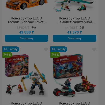
Конструктор LEGO
Конструктор LEGO
Technic Форсаж Toyota
Самолет санитарной
Supra MK4, деталей 810
авиации City, деталей 395
53 023
₸
-6%
44 293
₸
-7%
шт
шт
49 838
₸
41 370
₸
В корзину
В корзину
Family
Family
2%
2%
Конструктор LEGO
Конструктор LEGO