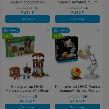
Боевые рободоспехи
Ninjago, деталей 79 шт
Зейна, деталей 92 шт
8 794
₸
-15%
8 794
₸
-15%
7 472
₸
7 472
₸
В корзину
В корзину
Family
Family
2%
2%
Конструктор LEGO
Конструктор LEGO Люксо
Minecraft, деталей 665 шт
младший Disney Pixar,
деталей 613 шт
69 945
₸
-5%
61 132
₸
-6%
66 252
₸
57 703
₸
В корзину
В корзину