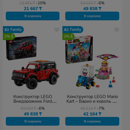
деталей 345 шт
897 шт
23 981
₸
-10%
53 023
₸
-6%
21 667
₸
49 838
₸
В корзину
В корзину
Family
Family
2%
2%
Конструктор LEGO
Конструктор LEGO Mario
Внедорожник Ford
Kart – Варио и король Бу,
Bronco, деталей 943 шт
деталей 512 шт
53 023
₸
-6%
45 112
₸
-7%
49 838
₸
42 164
₸
В корзину
В корзину