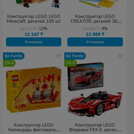
Конструктор LEGO LEGO
Конструктор LEGO
Minecraft, деталей 105 шт
CREATOR, деталей 383
шт
12 727
₸
-12%
25 343
₸
-9%
11 247
₸
22 988
₸
В корзину
В корзину
Family
Family
2%
2%
Конструктор LEGO
Конструктор LEGO
Календарь фестивалей,
Феррари FXX K, деталей