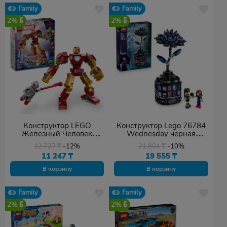
Family
Family
2%
2%
Конструктор LEGO
Конструктор Lego 76784
Железный Человек
Wednesday черная
против Альтрона,
георгина 358 деталей
12 727
₸
-12%
21 804
₸
-10%
деталей 101 шт
11 247
₸
19 555
₸
В корзину
В корзину
Family
Family
2%
2%