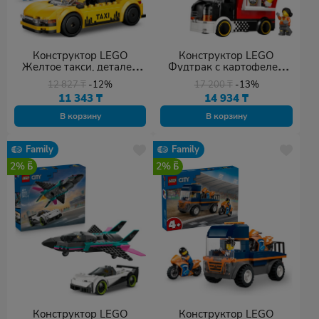
Конструктор LEGO
Конструктор LEGO
Желтое такси, деталей
Фудтрак с картофелем
122 шт
фри, деталей 216 шт
12 827
₸
-12%
17 200
₸
-13%
11 343
₸
14 934
₸
В корзину
В корзину
Family
Family
2%
2%
Конструктор LEGO
Конструктор LEGO