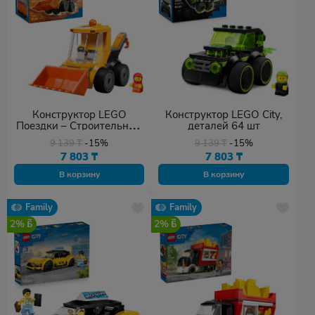
Конструктор LEGO
Конструктор LEGO City,
Поездки – Строительный
деталей 64 шт
погрузчик, деталей 61 шт
9 139
₸
-15%
9 139
₸
-15%
7 803
₸
7 803
₸
В корзину
В корзину
Family
Family
2%
2%