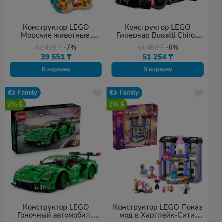
Конструктор LEGO
Конструктор LEGO
Морские животные:
Гиперкар Bugatti Chiron
прекрасные дельфины,
Pur Sport, деталей 771 шт
42 418
₸
-7%
54 483
₸
-6%
деталей 542 шт
39 551
₸
51 254
₸
В корзину
В корзину
Family
Family
2%
2%
Конструктор LEGO
Конструктор LEGO Показ
Гоночный автомобиль
мод в Хартлейк-Сити,