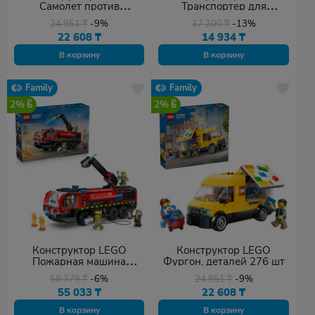
Самолет против
Транспортер для
автомобиля, деталей 259
мотоциклов, деталей 88
24 951
₸
-9%
17 200
₸
-13%
шт
шт
22 608
₸
14 934
₸
В корзину
В корзину
Family
Family
2%
2%
Конструктор LEGO
Конструктор LEGO
Пожарная машина
Фургон, деталей 276 шт
аэропорта, деталей 691
58 379
₸
-6%
24 951
₸
-9%
шт
55 033
₸
22 608
₸
В корзину
В корзину