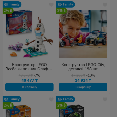
Family
Family
2%
2%
Конструктор LEGO
Конструктор LEGO City,
Весёлый пикник Олафа и
деталей 198 шт
Бруни, деталей 478 шт
43 373
₸
-7%
17 200
₸
-13%
40 477
₸
14 934
₸
В корзину
В корзину
Family
Family
2%
2%