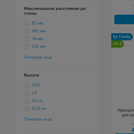
Максимальное расстояние до
стены
97 мм.
491 мм
Family
34 мм
2%
231 мм
Показать еще
Высота
24,5
14
14 см
21.8 см
Кронште
для м
Показать еще
Armada G