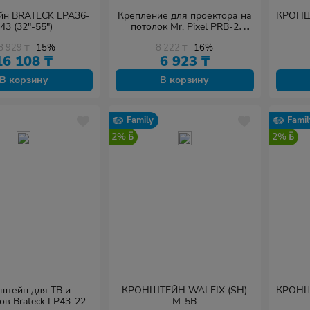
йн BRATECK LPA36-
Крепление для проектора на
КРОНШ
43 (32"-55")
потолок Mr. Pixel PRB-2
белый
8 929
₸
-15%
8 222
₸
-16%
16 108
₸
6 923
₸
В корзину
В корзину
Family
Famil
2%
2%
штейн для ТВ и
КРОНШТЕЙН WALFIX (SH)
КРОНШ
ов Brateck LP43-22
M-5B