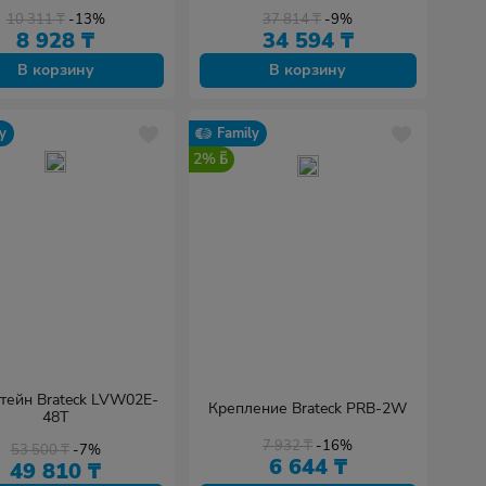
10 311
₸
-13%
37 814
₸
-9%
8 928
₸
34 594
₸
В корзину
В корзину
y
Family
2%
тейн Brateck LVW02E-
Крепление Brateck PRB-2W
48T
7 932
₸
-16%
53 500
₸
-7%
6 644
₸
49 810
₸