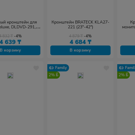
ый кронштейн для
Кронштейн BRATECK KLA27-
Кр
eluxe, DLDVD-291,
221 (23"-42")
монит
м., Нагрузка 8 кг.,
4 832
₸
-4%
4 879
₸
-4%
4 639
₸
4 684
₸
В корзину
В корзину
Family
Famil
2%
2%