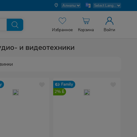
Избранное
Корзина
Войти
удио- и видеотехники
винки
y
Family
2%