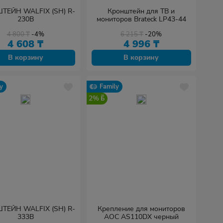
ТЕЙН WALFIX (SH) R-
Кронштейн для ТВ и
230B
мониторов Brateck LP43-44
4 800
₸
-4%
6 215
₸
-20%
4 608
₸
4 996
₸
В корзину
В корзину
y
Family
2%
ТЕЙН WALFIX (SH) R-
Крепление для мониторов
333B
AOC AS110DX черный