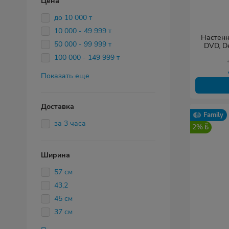
Цена
до 10 000 т
10 000 - 49 999 т
Настенн
50 000 - 99 999 т
DVD, D
360х250м
100 000 - 149 999 т
Показать еще
Доставка
Family
за 3 часа
2%
Ширина
57 см
43,2
45 см
37 см