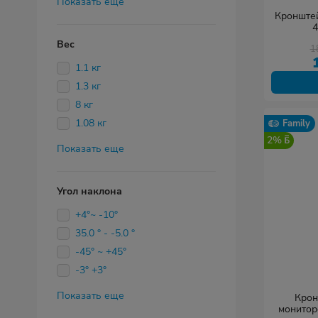
Показать еще
Кронште
4
Вес
1
1.1 кг
1.3 кг
8 кг
1.08 кг
Family
2%
Показать еще
Угол наклона
+4°~ -10°
35.0 ° - -5.0 °
-45° ~ +45°
-3° +3°
Показать еще
Крон
монитор