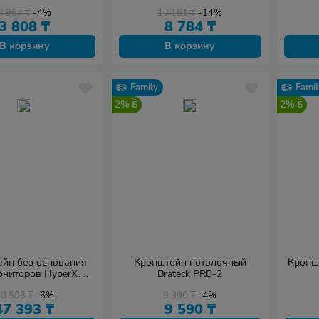
3 967
₸
-4%
10 161
₸
-14%
3 808
₸
8 784
₸
В корзину
В корзину
Family
Famil
2%
2%
йн без основания
Кронштейн потолочный
Кронш
ониторов HyperX
Brateck PRB-2
aming Mount Addon
50 503
₸
-6%
9 990
₸
-4%
66X82AA
47 393
₸
9 590
₸