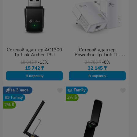
Сетевой адаптер AC1300
Сетевой адаптер
Tp-Link Archer T3U
Powerline Tp-Link TL-
PA7017 KIT
18 042
₸
-13%
34 783
₸
-8%
15 742
₸
32 145
₸
В корзину
В корзину
за 3 часа
Family
2%
Family
2%