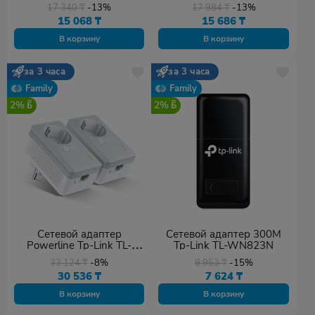
17 340
₸
-13%
17 984
₸
-13%
15 068
₸
15 686
₸
В корзину
В корзину
за 3 часа
за 3 часа
Family
Family
2%
2%
Сетевой адаптер
Сетевой адаптер 300M
Powerline Tp-Link TL-
Tp-Link TL-WN823N
PA4010P KIT
33 124
₸
-8%
8 953
₸
-15%
30 536
₸
7 624
₸
В корзину
В корзину