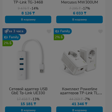
TP-Link TG-3468
Mercusys MW300UM
9 476
₸
-14%
7 295
₸
-17%
8 126
₸
6 033
₸
В корзину
В корзину
за 3 часа
Family
2%
Family
2%
Сетевой адаптер USB
Комплект Powerline
GbE Tp-Link UE330
адаптеров TP-Link TL-
PA7017P KIT
17 458
₸
-13%
44 269
₸
-7%
15 181
₸
41 346
₸
В корзину
В корзину