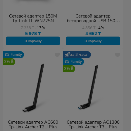
Сетевой адаптер 150M
Сетевой адаптер
Tp-Link TL-WN725N
беспроводной USB 150M
Mercusys MW150US
7 238
₸
-17%
4 856
₸
-4%
5 978
₸
4 662
₸
В корзину
В корзину
Family
за 3 часа
2%
Family
2%
Сетевой адаптер AC600
Сетевой адаптер AC1300
Tp-Link Archer T2U Plus
Tp-Link Archer T3U Plus