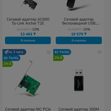
Сетевой адаптер AC600
Сетевой адаптер
Tp-Link Archer T2E
беспроводной USB
AC1200 Tp-Link Archer
15 033
₸
-10%
21 829
₸
-10%
T4U
13 461
₸
19 579
₸
В корзину
В корзину
за 3 часа
Family
2%
Family
2%
Сетевой адаптер NIC PCIe
Сетевой адаптер 300M