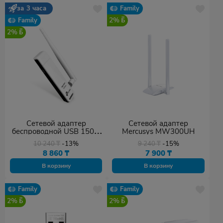
за 3 часа
Family
2%
Family
2%
Сетевой адаптер
Сетевой адаптер
беспроводной USB 150M
Mercusys MW300UH
Tp-Link TL-WN722N
10 240
₸
-13%
9 240
₸
-15%
8 860
₸
7 900
₸
В корзину
В корзину
Family
Family
2%
2%