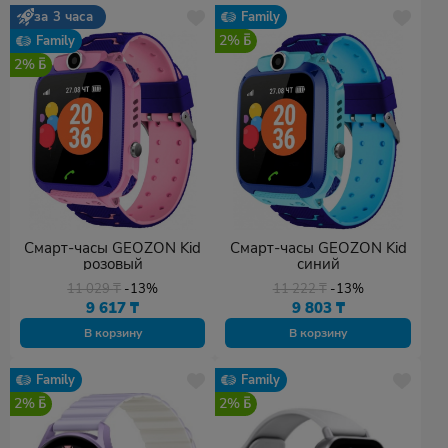
за 3 часа
Family
2%
Family
2%
Смарт-часы GEOZON Kid
Смарт-часы GEOZON Kid
розовый
синий
11 029
₸
-13%
11 222
₸
-13%
9 617
₸
9 803
₸
В корзину
В корзину
Family
Family
2%
2%