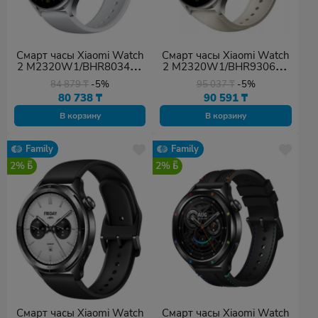
Смарт часы Xiaomi Watch
Смарт часы Xiaomi Watch
2 M2320W1/BHR8034GL
2 M2320W1/BHR9306GL
серебристый
титаново-серый
84 879
₸
-5%
95 037
₸
-5%
80 738
₸
90 591
₸
В корзину
В корзину
Family
Family
2%
2%
Смарт часы Xiaomi Watch
Смарт часы Xiaomi Watch