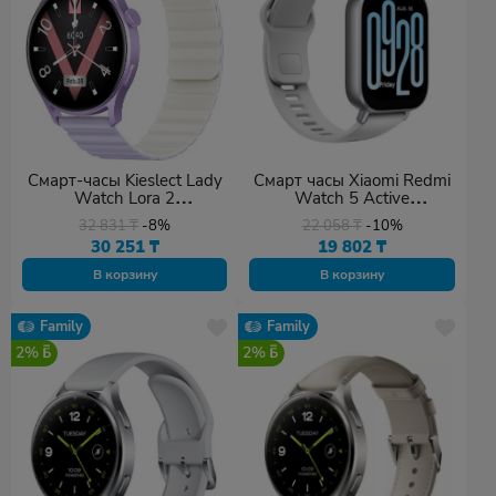
Смарт-часы Kieslect Lady
Смарт часы Xiaomi Redmi
Watch Lora 2
Watch 5 Active
фиолетовый-фиолетовый
M2351W1/BHR8790GL
32 831
₸
-8%
22 058
₸
-10%
серебристый
30 251
₸
19 802
₸
В корзину
В корзину
Family
Family
2%
2%