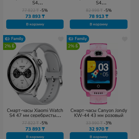
S4
S4
M2425W1/BHR9195GL
M2425W1/BHR9199GL
77 822
₸
-5%
82 998
₸
-5%
черный
черный, радужный
73 893
₸
78 913
₸
В корзину
В корзину
Family
Family
2%
2%
Смарт-часы Xiaomi Watch
Смарт-часы Canyon Jondy
S4 47 мм серебристый-
KW-44 43 мм розовый
белый
77 822
₸
-5%
33 990
₸
-3%
73 893
₸
32 970
₸
В корзину
В корзину