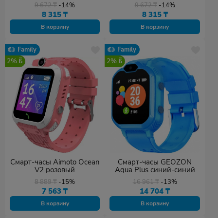
9 672
₸
-14%
9 672
₸
-14%
8 315
₸
8 315
₸
В корзину
В корзину
Family
Family
2%
2%
Смарт-часы Aimoto Ocean
Смарт-часы GEOZON
V2 розовый
Aqua Plus синий-синий
8 889
₸
-15%
16 961
₸
-13%
7 563
₸
14 704
₸
В корзину
В корзину