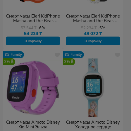
Смарт часы Elari KidPhone
Смарт часы Elari KidPhone
Masha and the Bear
Masha and the Bear
оранжевый
черный
57 544
₸
-6%
52 234
₸
-6%
54 223
₸
49 072
₸
В корзину
В корзину
Family
Family
2%
2%
Смарт часы Aimoto Disney
Смарт часы Aimoto Disney
Kid Mini Эльза
Холодное сердце