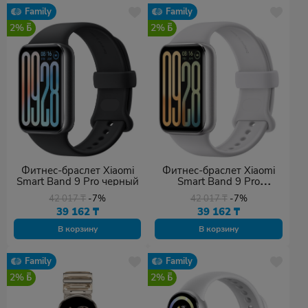
Family
Family
2%
2%
Фитнес-браслет Xiaomi
Фитнес-браслет Xiaomi
Smart Band 9 Pro черный
Smart Band 9 Pro
серебристый
42 017
₸
-7%
42 017
₸
-7%
39 162
₸
39 162
₸
В корзину
В корзину
Family
Family
2%
2%