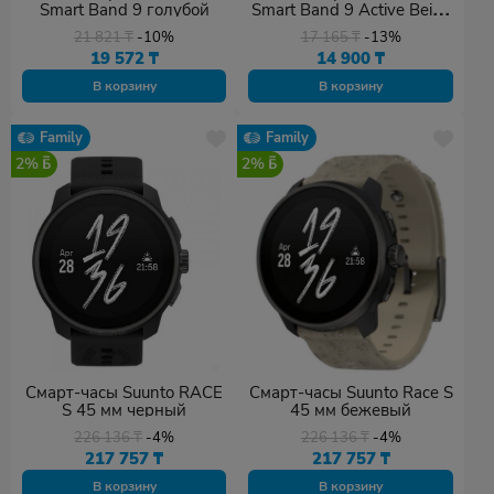
Smart Band 9 голубой
Smart Band 9 Active Beige
White
21 821
₸
-10%
17 165
₸
-13%
19 572
₸
14 900
₸
В корзину
В корзину
Family
Family
2%
2%
Смарт-часы Suunto RACE
Смарт-часы Suunto Race S
S 45 мм черный
45 мм бежевый
226 136
₸
-4%
226 136
₸
-4%
217 757
₸
217 757
₸
В корзину
В корзину