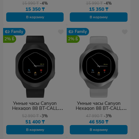
15 990
₸
-4%
15 990
₸
-4%
15 350
₸
15 350
₸
В корзину
В корзину
Family
Family
2%
2%
Умные часы Canyon
Умные часы Canyon
Hexagon 88 BT-CALL
Hexagon 88 BT-CALL
черный
серебристый
52 990
₸
-3%
47 990
₸
-3%
51 400
₸
46 550
₸
В корзину
В корзину