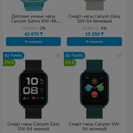
Детские умные часы
Смарт-часы Canyon Easy
Canyon Sunny KW-48
SW-54 бежевый
голубой
43 990
₸
-3%
15 990
₸
-4%
42 670
₸
15 350
₸
В корзину
В корзину
Family
Family
2%
2%
Смарт-часы Canyon Easy
Смарт-часы Canyon SW-
SW-54 черный
54 зеленый