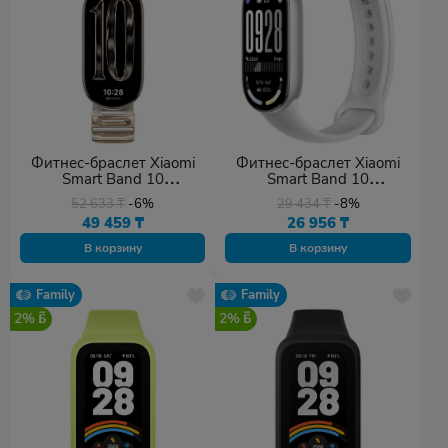
Фитнес-браслет Xiaomi
Фитнес-браслет Xiaomi
Smart Band 10
Smart Band 10
золотистый
серебристый
52 633
₸
-6%
29 434
₸
-8%
49 459
₸
26 956
₸
В корзину
В корзину
Family
Family
2%
2%