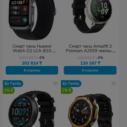
Смарт часы Huawei
Смарт часы Amazfit 3
Watch D2 LCA-B10
Premium A2559 черный,
черный
серебристый
210 731
₸
-4%
125 631
₸
-4%
202 814
₸
120 267
₸
В корзину
В корзину
Family
Family
2%
2%