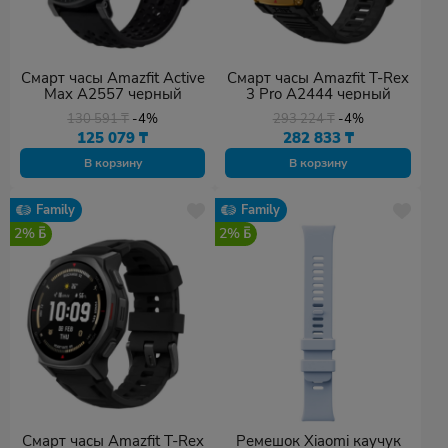
Смарт часы Amazfit Active
Смарт часы Amazfit T-Rex
Max A2557 черный
3 Pro A2444 черный
130 591
₸
-4%
293 224
₸
-4%
125 079
₸
282 833
₸
В корзину
В корзину
Family
Family
2%
2%
Смарт часы Amazfit T-Rex
Ремешок Xiaomi каучук