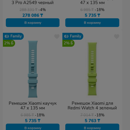
3 Pro A2549 черный
47 x 135 мм
288 331
₸
-4%
6 985
₸
-18%
278 086
₸
5 735
₸
В корзину
В корзину
Family
Family
2%
2%
Ремешок Xiaomi каучук
Ремешок Xiaomi для
47 x 135 мм
Redmi Watch 4 зеленый
6 985
₸
-18%
7 014
₸
-18%
5 735
₸
5 763
₸
В корзину
В корзину