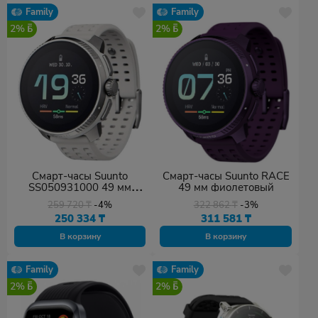
Family
Family
2%
2%
Смарт-часы Suunto
Смарт-часы Suunto RACE
SS050931000 49 мм
49 мм фиолетовый
серебристый-белый
259 720
₸
-4%
322 862
₸
-3%
250 334
₸
311 581
₸
В корзину
В корзину
Family
Family
2%
2%