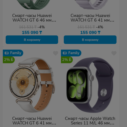
Смарт-часы Huawei
Смарт-часы Huawei
WATCH GT 6 46 мм
WATCH GT 6 41 мм
серебристый-зеленый
серебристый-
161 531
₸
-4%
161 531
₸
-4%
фиолетовый
155 090
₸
155 090
₸
В корзину
В корзину
Family
Family
2%
2%
Смарт-часы Huawei
Смарт-часы Apple Watch
WATCH GT 6 41 мм
Series 11 M/L 46 мм