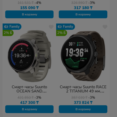
золотистый-белый
серебристый-
161 531
₸
-4%
326 990
₸
-3%
фиолетовый
155 090
₸
317 180
₸
В корзину
В корзину
Family
Family
2%
2%
Смарт-часы Suunto
Смарт-часы Suunto RACE
OCEAN SAND
2 TITANIUM 49 мм
(SS050984000) 50 мм
черный-коричневый
431 850
₸
-3%
387 030
₸
-3%
серебристый-бежевый
417 300
₸
373 824
₸
В корзину
В корзину