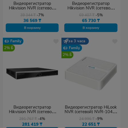
Видеорегистратор
Видеорегистратор
Hikvision NVR (сетевой)
Hikvision NVR (сетевой)
DS-7104NI-Q1/M(D)
DS-7604NXI-K1(B)
39 344
₸
-7%
69 407
₸
-5%
36 569
₸
65 730
₸
В корзину
В корзину
Family
за 3 часа
2%
Family
2%
Видеорегистратор
Видеорегистратор HiLook
Hikvision NVR (сетевой)
NVR (сетевой) NVR-104H-
DS-7732NXI-K4(D)
D(D)
291 767
₸
-4%
24 996
₸
-9%
281 419
₸
22 651
₸