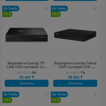
Family
Family
2%
2%
Видеорегистратор TP-
Видеорегистратор Dahua
LINK NVR (сетевой) VIGI
NVR (сетевой) DHI-
NVR1004H-4P
NVR1108HS-S3/H
55 713
₸
-6%
42 109
₸
-7%
52 447
₸
39 251
₸
В корзину
В корзину
Family
Family
2%
2%