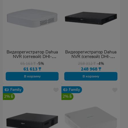
Видеорегистратор Dahua
Видеорегистратор Dahua
NVR (сетевой) DHI-
NVR (сетевой) DHI-
NVR2108-4KS3
NVR4216-16P-EI
65 163
₸
-5%
258 312
₸
-4%
61 613
₸
248 968
₸
В корзину
В корзину
Family
Family
2%
2%