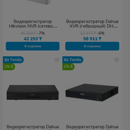
Видеорегистратор
Видеорегистратор Dahua
Hikvision NVR (сетевой)
XVR (гибридный) DH-
DS-7108NI-Q1(D)
XVR1B08H-I
45 204
₸
-7%
62 377
₸
-6%
42 253
₸
58 911
₸
В корзину
В корзину
Family
Family
2%
2%
Видеорегистратор Dahua
Видеорегистратор Dahua