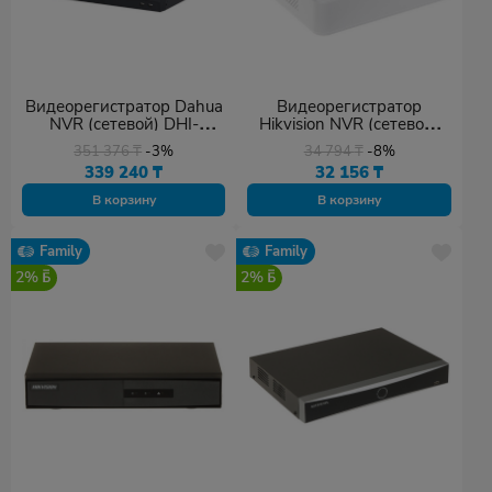
Видеорегистратор Dahua
Видеорегистратор
NVR (сетевой) DHI-
Hikvision NVR (сетевой)
NVR4832-EI
DS-7104NI-Q1(D)
351 376
₸
-3%
34 794
₸
-8%
339 240
₸
32 156
₸
В корзину
В корзину
Family
Family
2%
2%