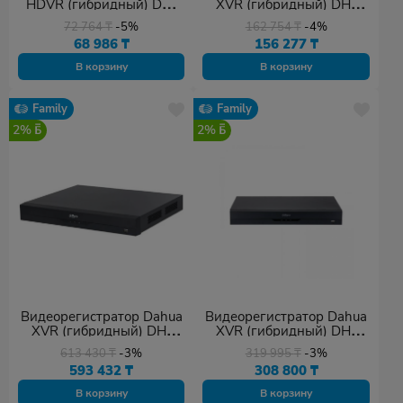
HDVR (гибридный) DH-
XVR (гибридный) DH-
XVR5104H-4KL-I3
XVR5116HS-5M-I3
72 764
₸
-5%
162 754
₸
-4%
68 986
₸
156 277
₸
В корзину
В корзину
Family
Family
2%
2%
Видеорегистратор Dahua
Видеорегистратор Dahua
XVR (гибридный) DH-
XVR (гибридный) DH-
XVR5232AN-4KL-I3
XVR5232AN-I3
613 430
₸
-3%
319 995
₸
-3%
593 432
₸
308 800
₸
В корзину
В корзину