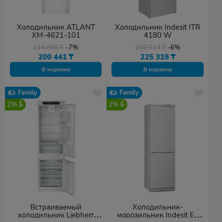
Холодильник ATLANT
Холодильник Indesit ITR
ХМ-4621-101
4180 W
214 866
₸
-7%
240 514
₸
-6%
200 441
₸
225 319
₸
В корзину
В корзину
Family
Family
2%
2%
Встраиваемый
Холодильник-
холодильник Liebherr
морозильник Indesit ES