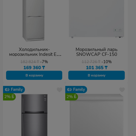
Холодильник-
Морозильный ларь
морозильник Indesit ES
SNOWCAP CF-150
16 A белый
182 824
₸
-7%
112 726
₸
-10%
169 360
₸
101 365
₸
В корзину
В корзину
Family
Family
2%
2%