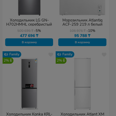
Холодильник LG GN-
Морозильник Atlantiq
H702HMHL серебристый
ACF-259 219 л белый
500 696
₸
-5%
106 976
₸
-10%
477 696
₸
95 788
₸
В корзину
В корзину
Family
Family
2%
2%
Холодильник Konka KRL-
Холодильник Atlant ХМ