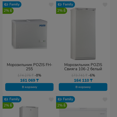
Family
Family
2%
2%
Морозильник POZIS FH-
Морозильник POZIS
255
Свияга 106-2 белый
174 276
₸
-8%
173 741
₸
-6%
161 069
₸
164 110
₸
В корзину
В корзину
Family
Family
2%
2%