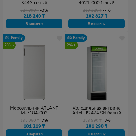
344G серый
4021-000 белый
224 990
₸
-3%
217 326
₸
-7%
218 240
₸
202 827
₸
В корзину
В корзину
Family
Family
2%
2%
Морозильник ATLANT
Холодильная витрина
М-7184-003
Artel HS 474 SN белый
195 050
₸
-7%
289 990
₸
-3%
181 219
₸
281 290
₸
В корзину
В корзину