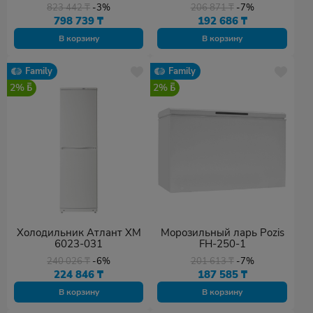
ICNSf 5103
20 A белый
823 442
₸
-3%
206 871
₸
-7%
798 739
₸
192 686
₸
В корзину
В корзину
Family
Family
2%
2%
Холодильник Атлант ХМ
Морозильный ларь Pozis
6023-031
FH-250-1
240 026
₸
-6%
201 613
₸
-7%
224 846
₸
187 585
₸
В корзину
В корзину