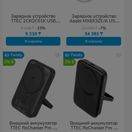
Зарядное устройство
Зарядное устройство
TTEC 2CKQC01K USB
Apple MX6X3ZE/A USB
белый
Type-C белый
6 438
₸
-19%
36 985
₸
-7%
5 210
₸
34 281
₸
В корзину
В корзину
Family
Family
2%
2%
Внешний аккумулятор
Внешний аккумулятор
TTEC ReCharger Pro M
TTEC ReCharger Pro M