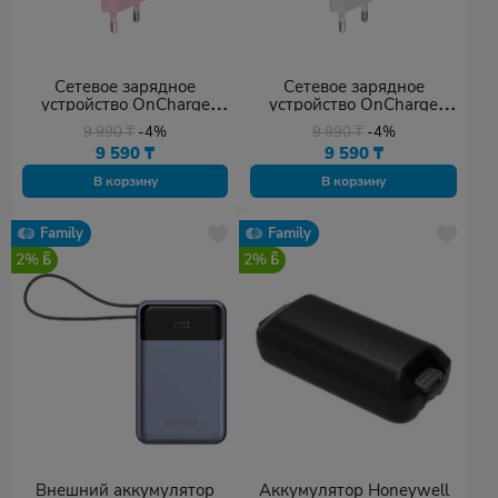
Сетевое зарядное
Сетевое зарядное
устройство OnCharge
устройство OnCharge
30CL
30CL
9 990
₸
-4%
9 990
₸
-4%
9 590
₸
9 590
₸
В корзину
В корзину
Family
Family
2%
2%
Внешний аккумулятор
Аккумулятор Honeywell