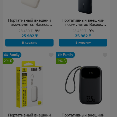
Портативный внешний
Портативный внешний
аккумулятор Baseus
аккумулятор Baseus
EnerFill FC11 20000 mAh
EnerFill FC11 20000 mAh
28 430
₸
-9%
28 430
₸
-9%
22.5W (E0027S05)
22.5W (E0027S04)
25 982
₸
25 982
₸
бежевый
черный
В корзину
В корзину
Family
Family
2%
2%
Портативный внешний
Портативный внешний