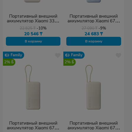
Портативный внешний
Портативный внешний
аккумулятор Xiaomi 33W
аккумулятор Xiaomi 67W
Power Bank 20000mAh
Power Bank 10000
22 825
₸
-10%
27 090
₸
-9%
(Integrated Cable) Tan GL
(Integrated Cable) Ice Blue
20 546
₸
24 683
₸
В корзину
В корзину
Family
Family
2%
2%
Портативный внешний
Портативный внешний
аккумулятор Xiaomi 67W
аккумулятор Xiaomi 67W