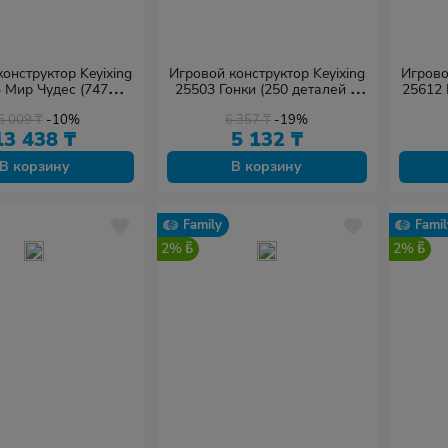
онструктор Keyixing
Игровой конструктор Keyixing
Игрово
 Мир Чудес (747
25503 Гонки (250 деталей в
25612 
алей в наборе)
наборе)
5 009
₸
-10%
6 357
₸
-19%
13 438
₸
5 132
₸
В корзину
В корзину
Family
Famil
2%
2%