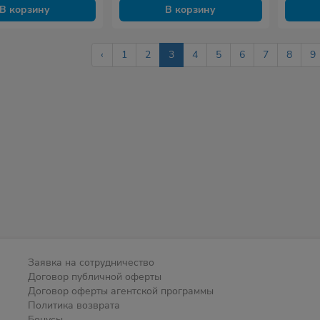
В корзину
В корзину
‹
1
2
3
4
5
6
7
8
9
Заявка на сотрудничество
Договор публичной оферты
Договор оферты агентской программы
Политика возврата
Бонусы