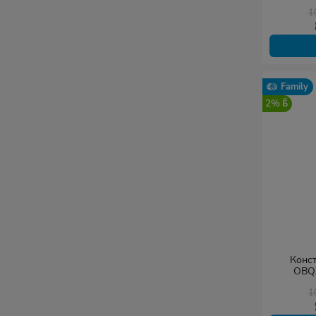
дет
1
Family
2%
Конс
OBQX
Engin
1