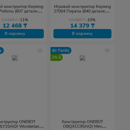
й конструктор Keyixing
Игровой конструктор Keyixing
Роботы (607 деталей в
27004 Пираты (840 деталей в
наборе)
наборе)
13 998
₸
-11%
15 989
₸
-10%
12 468
₸
14 379
₸
В корзину
В корзину
y
Family
2%
нструктор ONEBOT
Конструктор ONEBOT
Y15AIQI Wonderland
OBQXCC95AIQI Mini