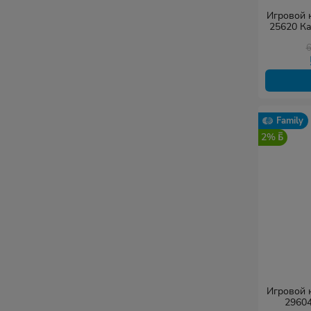
Игровой к
25620 Ка
Family
2%
Игровой к
29604