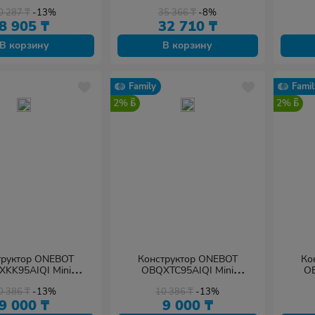
алей в наборе)
Off-Road Vehicle- Explorer
0 287
₸
-13%
35 366
₸
-8%
1600+
8 905
₸
32 710
₸
В корзину
В корзину
Family
Famil
2%
2%
труктор ONEBOT
Конструктор ONEBOT
Ко
KK95AIQI Mini
OBQXTC95AIQI Mini
OB
eering Truck 255+
Engineering Bulldozer 339+
Engin
0 386
₸
-13%
10 386
₸
-13%
9 000
₸
9 000
₸