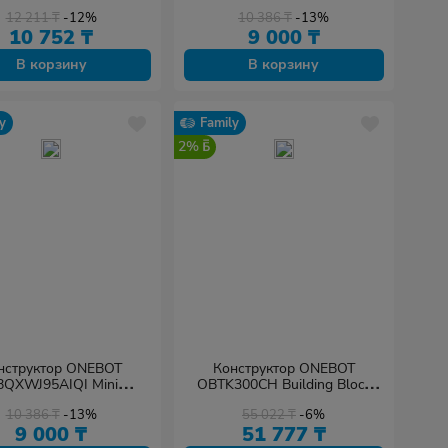
113+
Engineering Forklift 261+
12 211
₸
-12%
10 386
₸
-13%
10 752
₸
9 000
₸
В корзину
В корзину
y
Family
2%
нструктор ONEBOT
Конструктор ONEBOT
QXWJ95AIQI Mini
OBTK300CH Building Block
eering Excavator 294+
Off-Road Vehicle-Tank 300
10 386
₸
-13%
55 022
₸
-6%
2500+
9 000
₸
51 777
₸