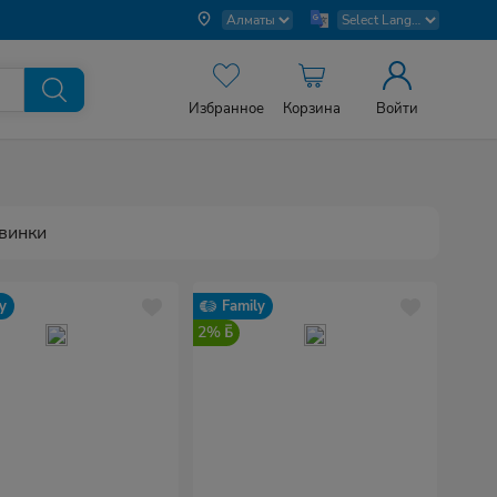
Избранное
Корзина
Войти
винки
y
Family
2%