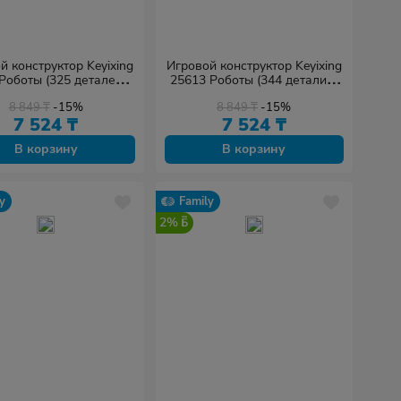
й конструктор Keyixing
Игровой конструктор Keyixing
Роботы (325 деталей в
25613 Роботы (344 детали в
наборе)
наборе)
8 849
₸
-15%
8 849
₸
-15%
7 524
₸
7 524
₸
В корзину
В корзину
y
Family
2%