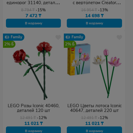
единорог 31140, деталей
с вертолетом Creator
145 шт
31146, деталей 270 шт
8 794
₸
-15%
16 954
₸
-13%
7 472
₸
14 698
₸
В корзину
В корзину
Family
Family
2%
2%
LEGO Розы Iconic 40460,
LEGO Цветы лотоса Iconic
деталей 120 шт
40647, деталей 220 шт
12 491
₸
-12%
12 491
₸
-12%
11 021
₸
11 021
₸
В корзину
В корзину