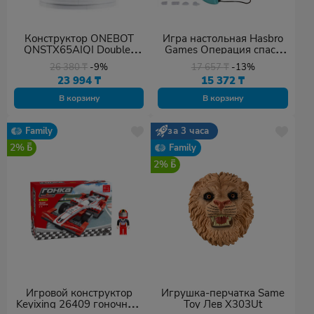
Конструктор ONEBOT
Игра настольная Hasbro
QNSTX65AIQI Double-
Games Операция спаси
Eave Pavilion 358+
щенка
26 380
₸
-9%
17 657
₸
-13%
23 994
₸
15 372
₸
В корзину
В корзину
Family
за 3 часа
2%
Family
2%
Игровой конструктор
Игрушка-перчатка Same
Keyixing 26409 гоночный
Toy Лев X303Ut