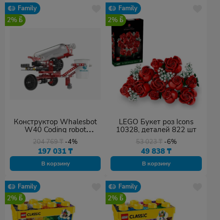
Family
Family
2%
2%
Конструктор Whalesbot
LEGO Букет роз Icons
W40 Coding robot
10328, деталей 822 шт
package
204 769
₸
-4%
53 023
₸
-6%
197 031
₸
49 838
₸
В корзину
В корзину
Family
Family
2%
2%