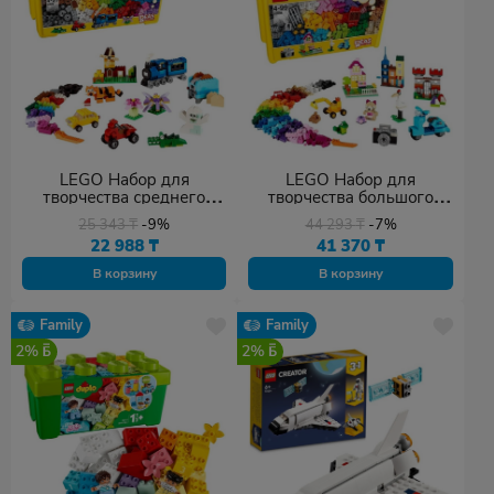
LEGO Набор для
LEGO Набор для
творчества среднего
творчества большого
размера 10696, деталей
размера 10698, деталей
25 343
₸
-9%
44 293
₸
-7%
484 шт
790 шт
22 988
₸
41 370
₸
В корзину
В корзину
Family
Family
2%
2%