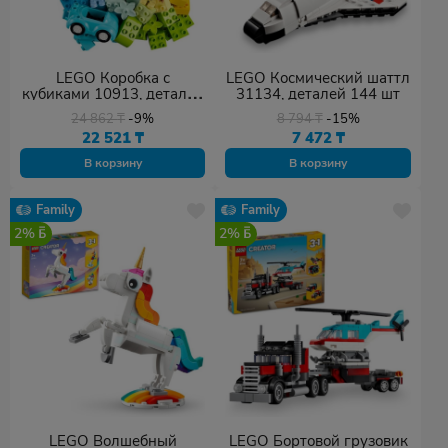
LEGO Коробка с
LEGO Космический шаттл
кубиками 10913, деталей
31134, деталей 144 шт
65 шт
24 862
₸
-9%
8 794
₸
-15%
22 521
₸
7 472
₸
В корзину
В корзину
Family
Family
2%
2%
LEGO Волшебный
LEGO Бортовой грузовик