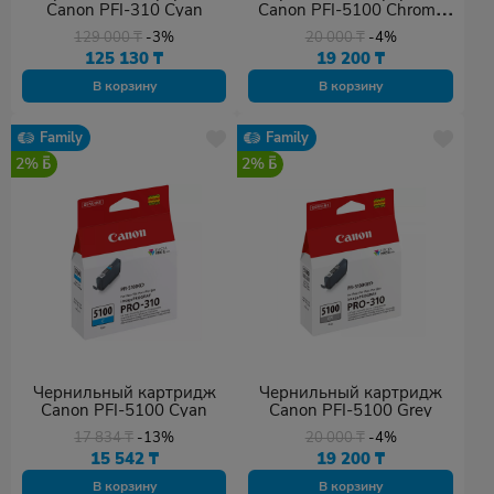
Canon PFI-310 Cyan
Canon PFI-5100 Chroma
Optimizer
129 000
₸
-3%
20 000
₸
-4%
125 130
₸
19 200
₸
В корзину
В корзину
Family
Family
2%
2%
Чернильный картридж
Чернильный картридж
Canon PFI-5100 Cyan
Canon PFI-5100 Grey
17 834
₸
-13%
20 000
₸
-4%
15 542
₸
19 200
₸
В корзину
В корзину