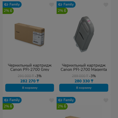
Family
Family
2%
2%
Чернильный картридж
Чернильный картридж
Canon PFI-2700 Grey
Canon PFI-2700 Magenta
291 000
₸
-3%
289 000
₸
-3%
282 270
₸
280 330
₸
В корзину
В корзину
Family
Family
2%
2%