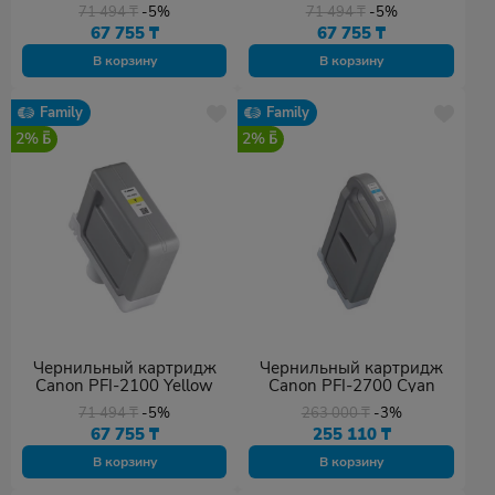
Black
71 494
₸
-5%
71 494
₸
-5%
67 755
₸
67 755
₸
В корзину
В корзину
Family
Family
2%
2%
Чернильный картридж
Чернильный картридж
Canon PFI-2100 Yellow
Canon PFI-2700 Cyan
71 494
₸
-5%
263 000
₸
-3%
67 755
₸
255 110
₸
В корзину
В корзину