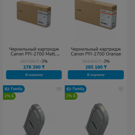
Чернильный картридж
Чернильный картридж
Canon PFI-2700 Matte
Canon PFI-2700 Orange
Black
287 000
₸
-3%
294 000
₸
-3%
278 390
₸
285 180
₸
В корзину
В корзину
Family
Family
2%
2%