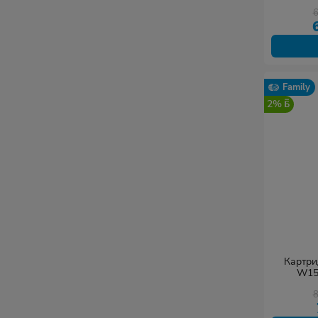
Family
2%
Картри
W15