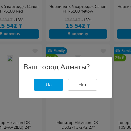
ый картридж Canon
Чернильный картридж Canon
Черни
FI-5100 Red
PFI-5100 Yellow
7 834
₸
-13%
17 834
₸
-13%
15 542
₸
15 542
₸
В корзину
В корзину
Family
Famil
2%
2%
Ваш город Алматы?
Да
Нет
ор Hikvision DS-
Монитор Hikvision DS-
Тонер-
4F2-AV2(EU) 24"
D5027F3-2P2 27"
T09 3