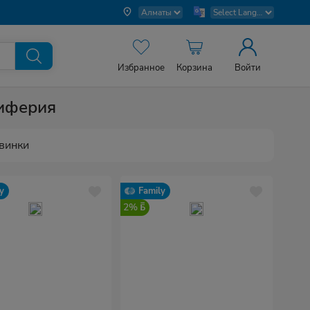
Избранное
Корзина
Войти
риферия
винки
y
Family
2%