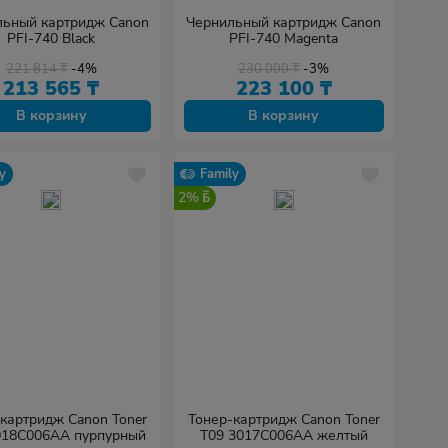
льный картридж Canon
Чернильный картридж Canon
PFI-740 Black
PFI-740 Magenta
221 814
₸
-4%
230 000
₸
-3%
213 565
₸
223 100
₸
В корзину
В корзину
y
Family
2%
картридж Canon Toner
Тонер-картридж Canon Toner
018C006AA пурпурный
T09 3017C006AA желтый