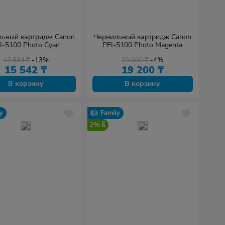
льный картридж Canon
Чернильный картридж Canon
I-5100 Photo Cyan
PFI-5100 Photo Magenta
17 834
₸
-13%
20 000
₸
-4%
15 542
₸
19 200
₸
В корзину
В корзину
y
Family
2%