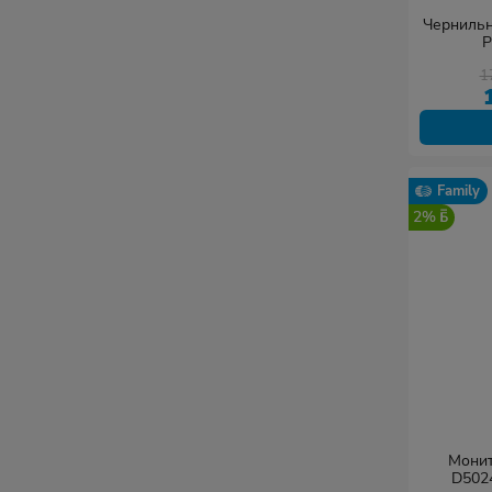
Чернильн
P
1
Family
2%
Монит
D502