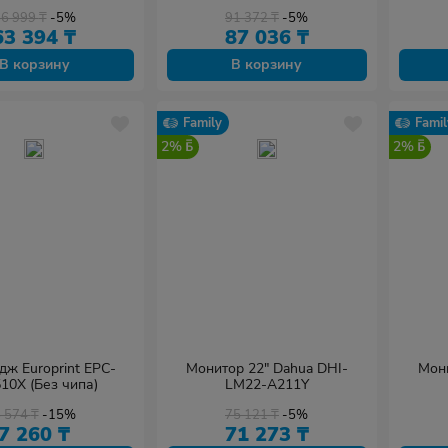
66 999
₸
-5%
91 372
₸
-5%
63 394
₸
87 036
₸
В корзину
В корзину
Family
Famil
2%
2%
дж Europrint EPC-
Монитор 22" Dahua DHI-
Мони
10X (Без чипа)
LM22-A211Y
8 574
₸
-15%
75 121
₸
-5%
7 260
₸
71 273
₸