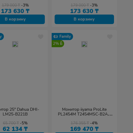
179 000
₸
-3%
179 000
₸
-3%
173 630
₸
173 630
₸
В корзину
В корзину
y
Family
2%
тор 25" Dahua DHI-
Монитор iiyama ProLite
LM25-B221B
PL2454M T2454MSC-B2AG
24"
65 700
₸
-5%
176 355
₸
-4%
62 134
₸
169 470
₸