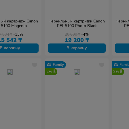
ый картридж Canon
Чернильный картридж Canon
Черни
-5100 Magenta
PFI-5100 Photo Black
PF
7 834
₸
-13%
20 000
₸
-4%
15 542
₸
19 200
₸
В корзину
В корзину
Family
Famil
2%
2%