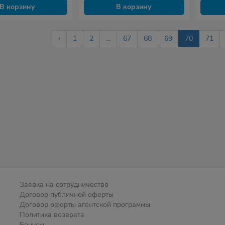
В корзину
В корзину
‹
1
2
...
67
68
69
70
71
Заявка на сотрудничество
Договор публичной оферты
Договор оферты агентской программы
Политика возврата
Бонусы