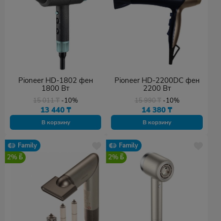
Pioneer HD-1802 фен
Pioneer HD-2200DC фен
1800 Вт
2200 Вт
15 011
₸
-10%
15 990
₸
-10%
13 440
₸
14 380
₸
В корзину
В корзину
Family
Family
2%
2%