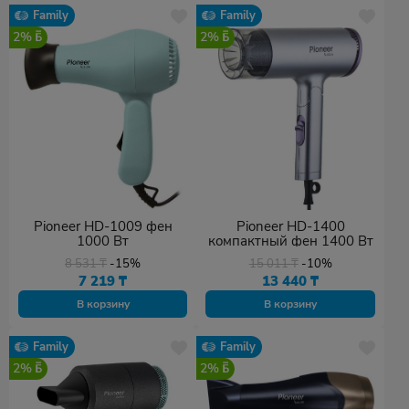
Family
Family
2%
2%
Pioneer HD-1009 фен
Pioneer HD-1400
1000 Вт
компактный фен 1400 Вт
8 531
₸
-15%
15 011
₸
-10%
7 219
₸
13 440
₸
В корзину
В корзину
Family
Family
2%
2%