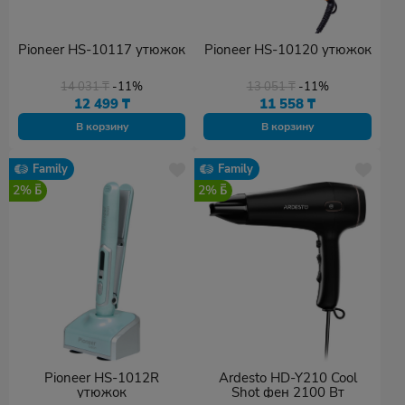
Pioneer HS-10117 утюжок
Pioneer HS-10120 утюжок
14 031
₸
-11%
13 051
₸
-11%
12 499
₸
11 558
₸
В корзину
В корзину
Family
Family
2%
2%
Pioneer HS-1012R
Ardesto HD-Y210 Cool
утюжок
Shot фен 2100 Вт