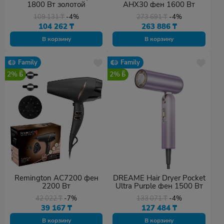
1800 Вт золотой
AHX30 фен 1600 Вт
109 131
₸
-4%
273 691
₸
-4%
104 262
₸
263 886
₸
В корзину
В корзину
Family
Family
2%
2%
Remington AC7200 фен
DREAME Hair Dryer Pocket
2200 Вт
Ultra Purple фен 1500 Вт
42 022
₸
-7%
133 071
₸
-4%
39 167
₸
127 484
₸
В корзину
В корзину