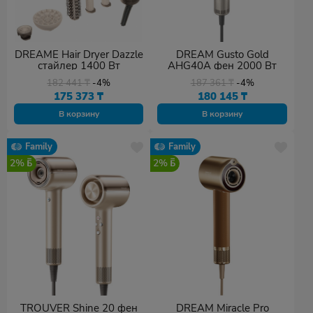
DREAME Hair Dryer Dazzle
DREAM Gusto Gold
стайлер 1400 Вт
AHG40A фен 2000 Вт
182 441
₸
-4%
187 361
₸
-4%
175 373
₸
180 145
₸
В корзину
В корзину
Family
Family
2%
2%
TROUVER Shine 20 фен
DREAM Miracle Pro