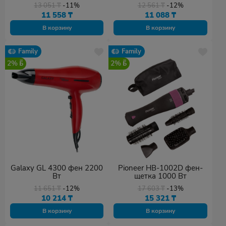
13 051
₸
-11%
12 561
₸
-12%
11 558
₸
11 088
₸
В корзину
В корзину
Family
Family
2%
2%
Galaxy GL 4300 фен 2200
Pioneer HB-1002D фен-
Вт
щетка 1000 Вт
11 651
₸
-12%
17 603
₸
-13%
10 214
₸
15 321
₸
В корзину
В корзину