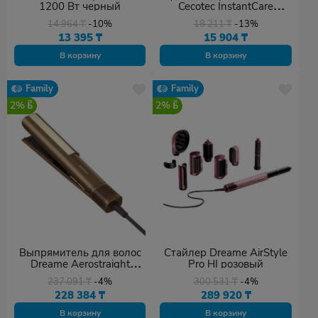
1200 Вт черный
Cecotec InstantCare
ThermoGlow бежевый
14 964
₸
-10%
18 211
₸
-13%
13 395
₸
15 904
₸
В корзину
В корзину
Family
Family
2%
2%
Выпрямитель для волос
Стайлер Dreame AirStyle
Dreame Aerostraight
Pro HI розовый
золотистый
237 091
₸
-4%
300 531
₸
-4%
228 384
₸
289 920
₸
В корзину
В корзину