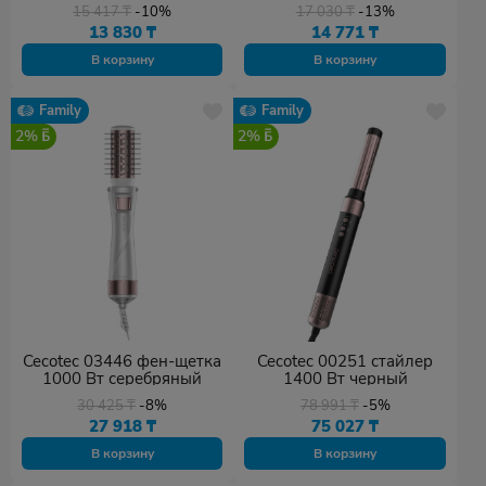
15 417
₸
-10%
17 030
₸
-13%
13 830
₸
14 771
₸
В корзину
В корзину
Family
Family
2%
2%
Cecotec 03446 фен-щетка
Cecotec 00251 стайлер
1000 Вт серебряный
1400 Вт черный
30 425
₸
-8%
78 991
₸
-5%
27 918
₸
75 027
₸
В корзину
В корзину