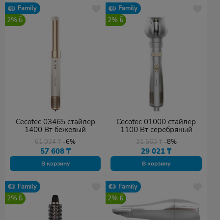
Family
Family
2%
2%
Cecotec 03465 стайлер
Cecotec 01000 стайлер
1400 Вт бежевый
1100 Вт серебряный
61 034
₸
-6%
31 563
₸
-8%
57 608
₸
29 021
₸
В корзину
В корзину
Family
Family
2%
2%