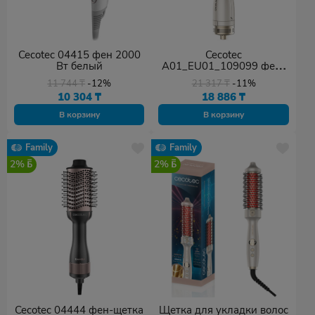
Cecotec 04415 фен 2000
Cecotec
Вт белый
A01_EU01_109099 фен-
щетка 1200 Вт белый
11 744
₸
-12%
21 317
₸
-11%
10 304
₸
18 886
₸
В корзину
В корзину
Family
Family
2%
2%
Cecotec 04444 фен-щетка
Щетка для укладки волос