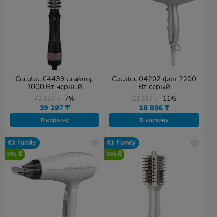
Cecotec 04439 стайлер
Cecotec 04202 фен 2200
1000 Вт черный
Вт серый
42 156
₸
-7%
21 317
₸
-11%
39 297
₸
18 886
₸
В корзину
В корзину
Family
Family
2%
2%