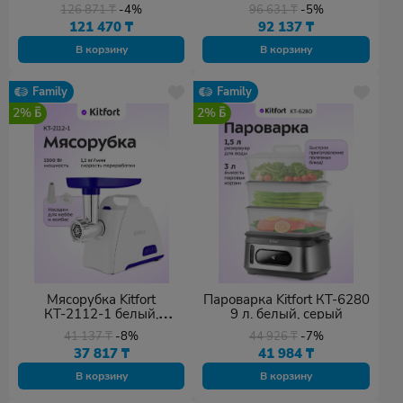
черный
серебристый
126 871
₸
-4%
96 631
₸
-5%
121 470
₸
92 137
₸
В корзину
В корзину
Family
Family
2%
2%
Мясорубка Kitfort
Пароварка Kitfort КТ-6280
КТ-2112-1 белый,
9 л. белый, серый
фиолетовый
41 137
₸
-8%
44 926
₸
-7%
37 817
₸
41 984
₸
В корзину
В корзину