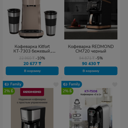
Кофеварка Kitfort
Кофеварка REDMOND
КТ-7303 бежевый,
CM720 черный
черный
22 960
₸
-10%
94 871
₸
-5%
20 677
₸
90 430
₸
В корзину
В корзину
Family
Family
2%
2%