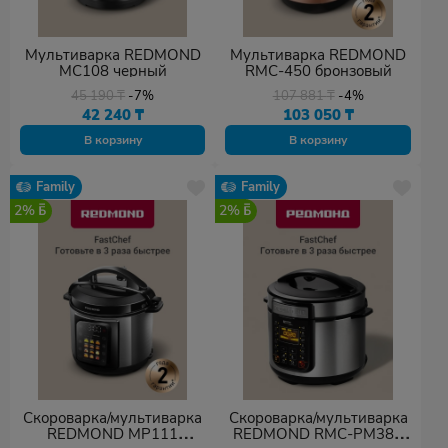
Мультиварка REDMOND
Мультиварка REDMOND
MC108 черный
RMC-450 бронзовый
45 190
₸
-7%
107 881
₸
-4%
42 240
₸
103 050
₸
В корзину
В корзину
Family
Family
2%
2%
Скороварка/мультиварка
Скороварка/мультиварка
REDMOND MP111
REDMOND RMC-PM381