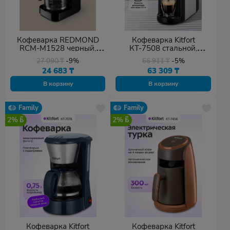
Кофеварка REDMOND
Кофеварка Kitfort
RCM-M1528 черный,
КТ-7508 стальной,
серебристый
черный
27 090
₸
-9%
66 911
₸
-5%
24 683
₸
63 309
₸
В корзину
В корзину
Family
Family
2%
2%
Кофеварка Kitfort
Кофеварка Kitfort