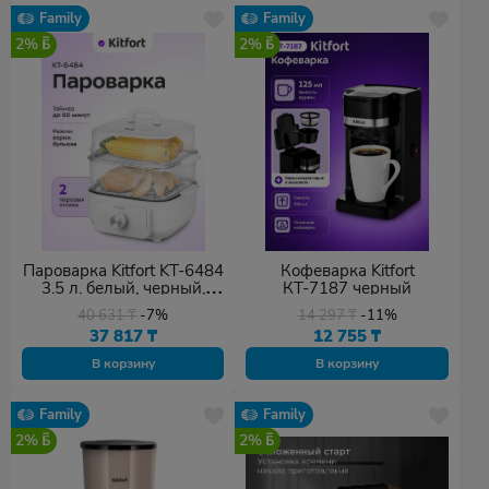
Family
Family
2%
2%
Пароварка Kitfort KT-6484
Кофеварка Kitfort
3.5 л. белый, черный,
КТ-7187 черный
прозрачный
40 631
₸
-7%
14 297
₸
-11%
37 817
₸
12 755
₸
В корзину
В корзину
Family
Family
2%
2%