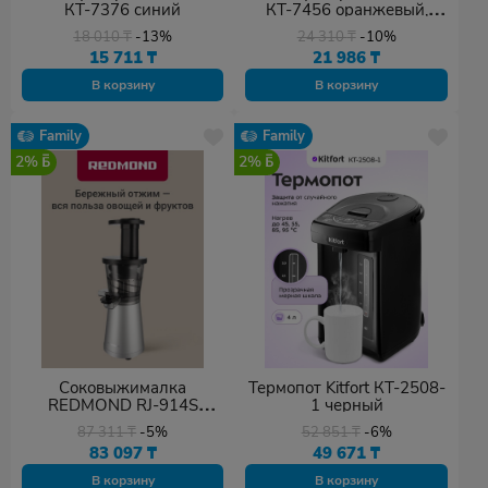
КТ-7376 синий
КТ-7456 оранжевый,
коричневый
18 010
₸
-13%
24 310
₸
-10%
15 711
₸
21 986
₸
В корзину
В корзину
Family
Family
2%
2%
Соковыжималка
Термопот Kitfort КТ-2508-
REDMOND RJ-914S
1 черный
серебристый
87 311
₸
-5%
52 851
₸
-6%
83 097
₸
49 671
₸
В корзину
В корзину