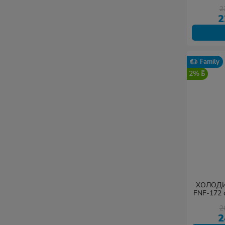
2
2
Family
2%
ХОЛОДИ
FNF-172 
ручк
2
2