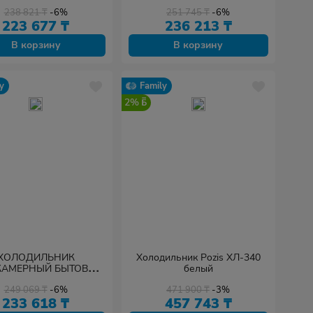
вертикальные
металлопласт ручки
238 821
₸
-6%
251 745
₸
-6%
вертикальные
223 677
₸
236 213
₸
В корзину
В корзину
y
Family
2%
ХОЛОДИЛЬНИК
Холодильник Pozis ХЛ-340
КАМЕРНЫЙ БЫТОВОЙ
белый
S RK FNF-172 белый
249 069
₸
-6%
471 900
₸
-3%
чки вертикальные
233 618
₸
457 743
₸