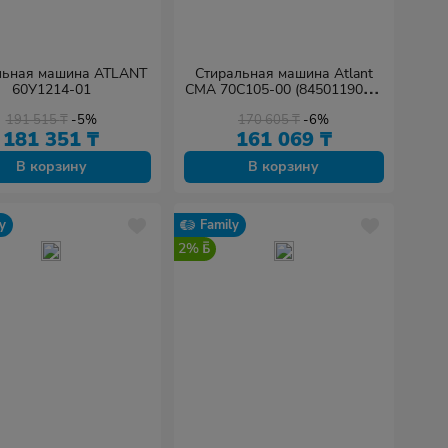
льная машина ATLANT
Стиральная машина Atlant
60У1214-01
СМА 70С105-00 (8450119000)
белый
191 515
₸
-5%
170 605
₸
-6%
181 351
₸
161 069
₸
В корзину
В корзину
y
Family
2%