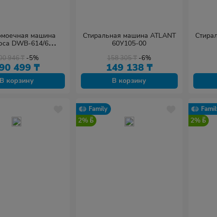
омоечная машина
Стиральная машина ATLANT
Стира
юса DWB-614/6
60У105-00
еребристый
00 946
₸
-5%
158 305
₸
-6%
90 499
₸
149 138
₸
В корзину
В корзину
Family
Famil
2%
2%