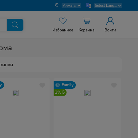
Избранное
Корзина
Войти
дома
винки
y
Family
2%