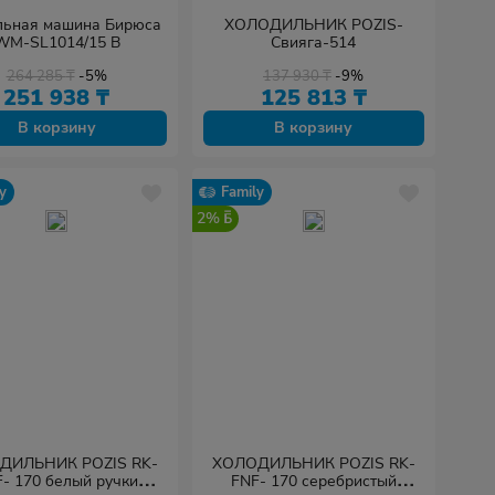
льная машина Бирюса
ХОЛОДИЛЬНИК POZIS-
WM-SL1014/15 B
Свияга-514
264 285
₸
-5%
137 930
₸
-9%
251 938
₸
125 813
₸
В корзину
В корзину
y
Family
2%
ДИЛЬНИК POZIS RK-
ХОЛОДИЛЬНИК POZIS RK-
- 170 белый ручки
FNF- 170 серебристый