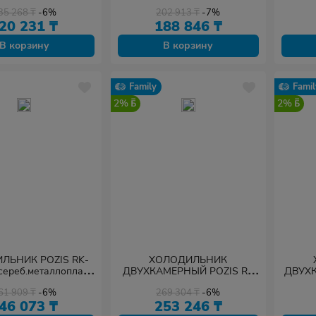
35 268
₸
-6%
202 913
₸
-7%
20 231
₸
188 846
₸
В корзину
В корзину
Family
Famil
2%
2%
ЛЬНИК POZIS RK-
ХОЛОДИЛЬНИК
сереб.металлопласт
ДВУХКАМЕРНЫЙ POZIS RK
ДВУХ
и вертикальные
FNF-173 белый
POZI
61 909
₸
-6%
269 304
₸
-6%
ру
46 073
₸
253 246
₸