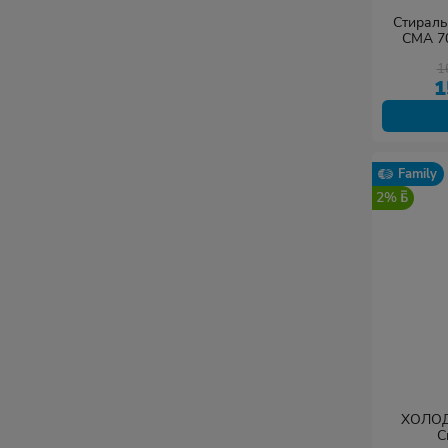
Стираль
СМА 7
1
1
Family
2%
ХОЛОД
С