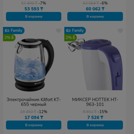
57 400
₸
-7%
63 564
₸
-6%
53 593
₸
60 062
₸
В корзину
В корзину
Family
Family
2%
2%
Электрочайник Kitfort KT-
МИКСЕР HOTTEK HT-
655 черный
963-101
19 450
₸
-12%
8 851
₸
-15%
17 094
₸
7 526
₸
В корзину
В корзину