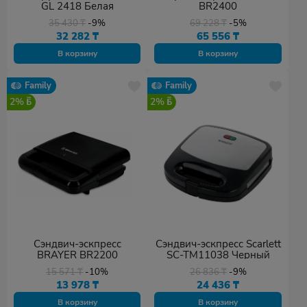
GL 2418 Белая
BR2400
35 430
₸
-9%
69 228
₸
-5%
32 282
₸
65 556
₸
В корзину
В корзину
Family
Family
2%
2%
Сэндвич-эскпресс
Сэндвич-эскпресс Scarlett
BRAYER BR2200
SC-TM11038 Черный
15 571
₸
-10%
26 836
₸
-9%
13 978
₸
24 436
₸
В корзину
В корзину