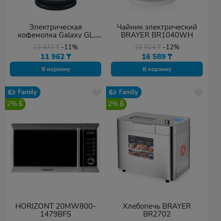
Электрическая
Чайник электрический
кофемолка Galaxy GL
BRAYER BR1040WH
0906
13 471
₸
-11%
18 924
₸
-12%
11 962
₸
16 589
₸
В корзину
В корзину
Family
Family
2%
2%
HORIZONT 20MW800-
Хлебопечь BRAYER
1479BFS
BR2702