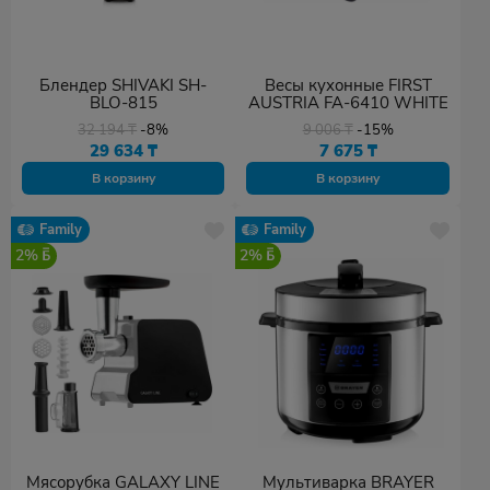
Блендер SHIVAKI SH-
Весы кухонные FIRST
BLO-815
AUSTRIA FA-6410 WHITE
32 194
₸
-8%
9 006
₸
-15%
29 634
₸
7 675
₸
В корзину
В корзину
Family
Family
2%
2%
Мясорубка GALAXY LINE
Мультиварка BRAYER