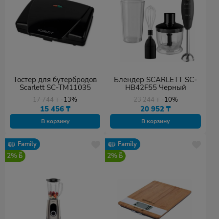
Тостер для бутербродов
Блендер SCARLETT SC-
Scarlett SC-TM11035
HB42F55 Черный
17 744
₸
-13%
23 244
₸
-10%
15 456
₸
20 952
₸
В корзину
В корзину
Family
Family
2%
2%