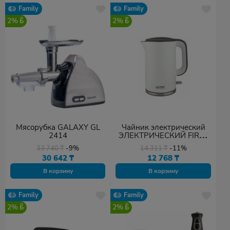
Family
Family
2%
2%
Мясорубка GALAXY GL
Чайник электрический
2414
ЭЛЕКТРИЧЕСКИЙ FIRST
FA-5407-2-GR
33 740
₸
-9%
14 311
₸
-11%
30 642
₸
12 768
₸
В корзину
В корзину
Family
Family
2%
2%