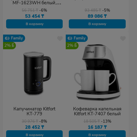
MF-1623WH белый,
черный
56 751
₸
-6%
93 485
₸
-5%
53 454
₸
89 086
₸
В корзину
В корзину
Family
Family
2%
2%
Капучинатор Kitfort
Кофеварка капельная
КТ-779
Kitfort КТ-7407 белый
30 976
₸
-8%
18 505
₸
-13%
28 452
₸
16 187
₸
В корзину
В корзину