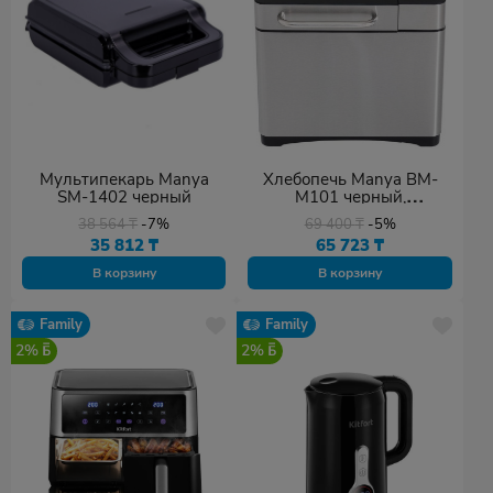
Мультипекарь Manya
Хлебопечь Manya BM-
SM-1402 черный
M101 черный,
серебристый
38 564
₸
-7%
69 400
₸
-5%
35 812
₸
65 723
₸
В корзину
В корзину
Family
Family
2%
2%