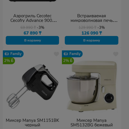
Аэрогриль Cecotec
Встраиваемая
Cecofry Advance 9000
микроволновая печь
Window 9 л черный
Konka K25-WB01(WE)
69 990
₸
-3%
129 990
₸
-3%
черный
67 890
₸
126 090
₸
В корзину
В корзину
Family
Family
2%
2%
Миксер Manya SM1151BK
Миксер Manya
черный
SM5132BG бежевый