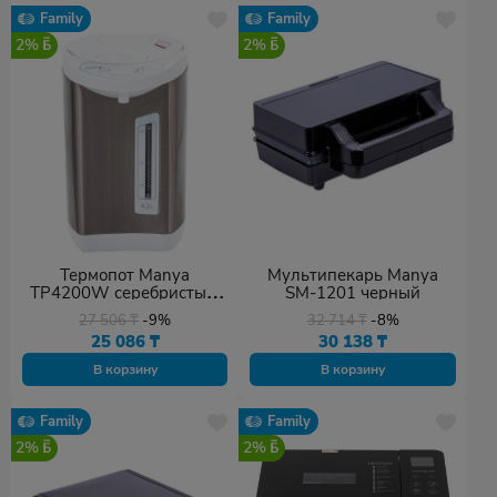
Family
Family
2%
2%
Термопот Manya
Мультипекарь Manya
TP4200W серебристый,
SM-1201 черный
белый
27 506
₸
-9%
32 714
₸
-8%
25 086
₸
30 138
₸
В корзину
В корзину
Family
Family
2%
2%