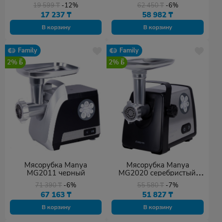
19 599
₸
-12%
62 450
₸
-6%
17 237
₸
58 982
₸
В корзину
В корзину
Family
Family
2%
2%
Мясорубка Manya
Мясорубка Manya
MG2011 черный
MG2020 серебристый,
черный
71 390
₸
-6%
55 580
₸
-7%
67 163
₸
51 827
₸
В корзину
В корзину