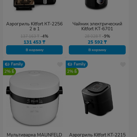
Аэрогриль Kitfort КТ-2256
Чайник электрический
2 в 1
Kitfort КТ-6701
137 163
₸
-4%
28 028
₸
-9%
131 453
₸
25 592
₸
В корзину
В корзину
Family
Family
2%
2%
Мультиварка MAUNFELD
Аэрогриль Kitfort КТ-2215