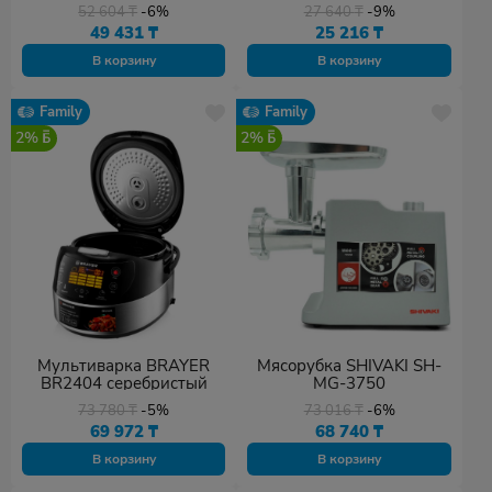
52 604
₸
-6%
27 640
₸
-9%
49 431
₸
25 216
₸
В корзину
В корзину
Family
Family
2%
2%
Мультиварка BRAYER
Мясорубка SHIVAKI SH-
BR2404 серебристый
MG-3750
73 780
₸
-5%
73 016
₸
-6%
69 972
₸
68 740
₸
В корзину
В корзину