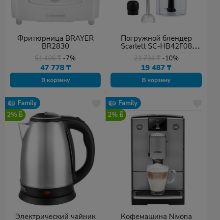
Фритюрница BRAYER
Погружной блендер
BR2830
Scarlett SC-HB42F08
черный
51 406
₸
-7%
21 734
₸
-10%
47 778
₸
19 487
₸
В корзину
В корзину
Family
Family
2%
2%
Электрический чайник
Кофемашина Nivona