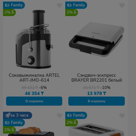
Family
Family
2%
2%
Соковыжималка ARTEL
Сэндвич-эскпресс
ART-JMO-614
BRAYER BR2201 белый
49 432
₸
-6%
15 571
₸
-10%
46 354
₸
13 978
₸
В корзину
В корзину
за 3 часа
Family
2%
Family
2%