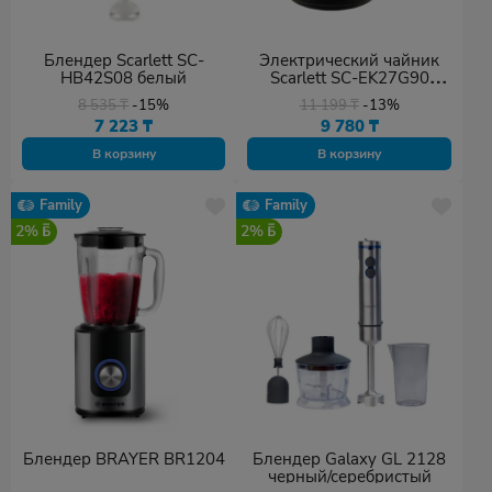
Блендер Scarlett SC-
Электрический чайник
HB42S08 белый
Scarlett SC-EK27G90
черный
8 535
₸
-15%
11 199
₸
-13%
7 223
₸
9 780
₸
В корзину
В корзину
Family
Family
2%
2%
Блендер BRAYER BR1204
Блендер Galaxy GL 2128
черный/серебристый