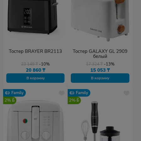
Тостер BRAYER BR2113
Тостер GALAXY GL 2909
белый
23 149
₸
-10%
17 324
₸
-13%
20 860
₸
15 053
₸
В корзину
В корзину
Family
Family
2%
2%