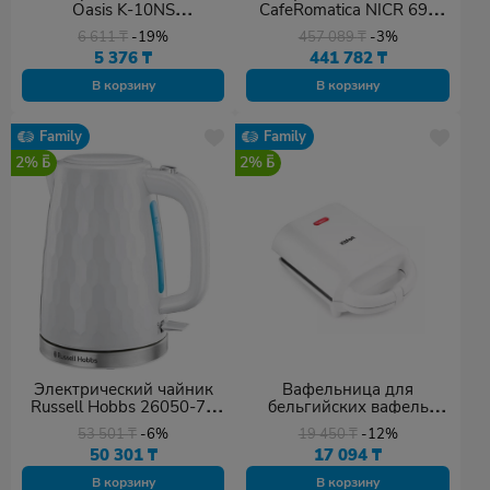
Oasis K-10NS
CafeRomatica NICR 695
серебристый, черный
серебро
6 611
₸
-19%
457 089
₸
-3%
5 376
₸
441 782
₸
В корзину
В корзину
Family
Family
2%
2%
Электрический чайник
Вафельница для
Russell Hobbs 26050-70
бельгийских вафель
белый
Kitfort КТ-1641 белый
53 501
₸
-6%
19 450
₸
-12%
50 301
₸
17 094
₸
В корзину
В корзину