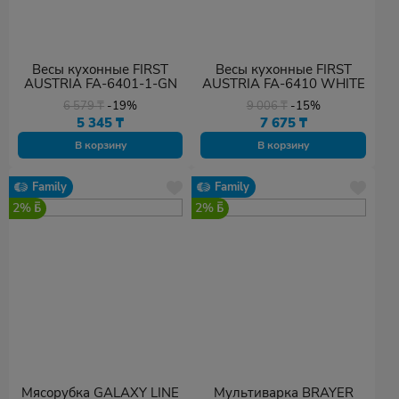
Весы кухонные FIRST
Весы кухонные FIRST
AUSTRIA FA-6401-1-GN
AUSTRIA FA-6410 WHITE
6 579
₸
-19%
9 006
₸
-15%
5 345
₸
7 675
₸
В корзину
В корзину
Family
Family
2%
2%
Мясорубка GALAXY LINE
Мультиварка BRAYER