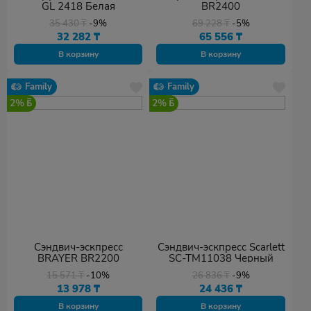
GL 2418 Белая
BR2400
35 430
₸
-9%
69 228
₸
-5%
32 282
₸
65 556
₸
В корзину
В корзину
Family
Family
2%
2%
Сэндвич-эскпресс
Сэндвич-эскпресс Scarlett
BRAYER BR2200
SC-TM11038 Черный
15 571
₸
-10%
26 836
₸
-9%
13 978
₸
24 436
₸
В корзину
В корзину