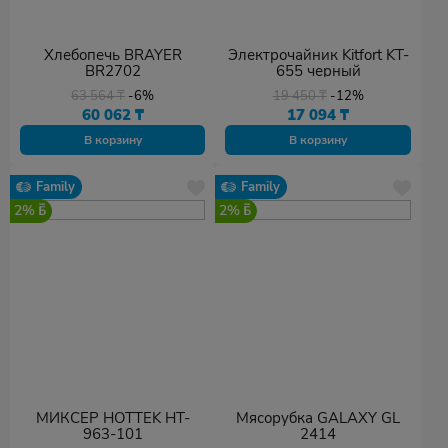
Хлебопечь BRAYER
Электрочайник Kitfort KT-
BR2702
655 черный
63 564
₸
-6%
19 450
₸
-12%
60 062
₸
17 094
₸
В корзину
В корзину
Family
Family
2%
2%
МИКСЕР HOTTEK HT-
Мясорубка GALAXY GL
963-101
2414