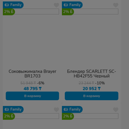
Family
Family
2%
2%
Соковыжималка Brayer
Блендер SCARLETT SC-
BR1703
HB42F55 Черный
51 948
₸
-6%
23 244
₸
-10%
48 795
₸
20 952
₸
В корзину
В корзину
Family
Family
2%
2%