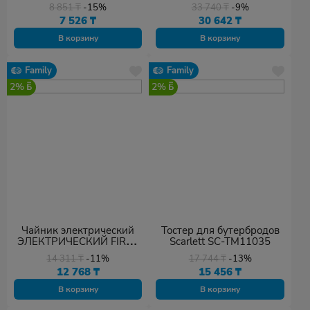
8 851
₸
-15%
33 740
₸
-9%
7 526
₸
30 642
₸
В корзину
В корзину
Family
Family
2%
2%
Чайник электрический
Тостер для бутербродов
ЭЛЕКТРИЧЕСКИЙ FIRST
Scarlett SC-TM11035
FA-5407-2-GR
14 311
₸
-11%
17 744
₸
-13%
12 768
₸
15 456
₸
В корзину
В корзину