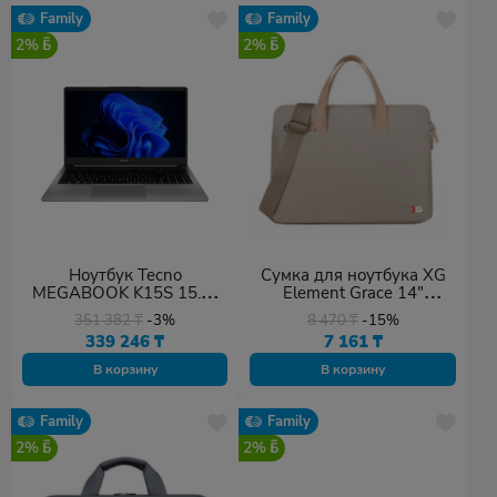
Family
Family
2%
2%
Ноутбук Tecno
Сумка для ноутбука XG
MEGABOOK K15S 15.6"
Element Grace 14"
FHD i5-13420H 8GB
бежевый
351 382
₸
-3%
8 470
₸
-15%
512GB Win 11
339 246
₸
7 161
₸
В корзину
В корзину
Family
Family
2%
2%