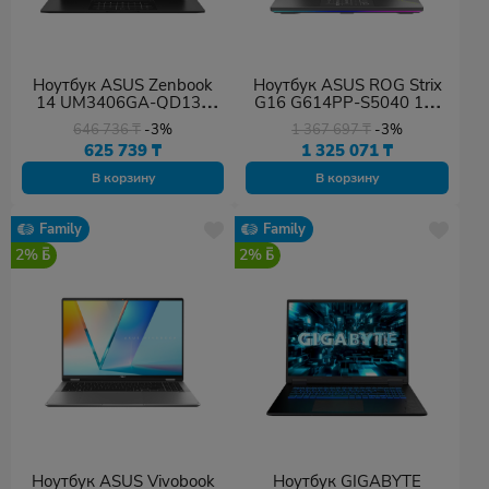
Ноутбук ASUS Zenbook
Ноутбук ASUS ROG Strix
14 UM3406GA-QD134
G16 G614PP-S5040 16"
14" OLED 60Hz AMD AI 7
2.5K 240Hz Ryzen 9
646 736
₸
-3%
1 367 697
₸
-3%
445 16GB 1TB DOS
8940HX 32GB 1TB
625 739
₸
1 325 071
₸
RTX5070 DOS
В корзину
В корзину
Family
Family
2%
2%
Ноутбук ASUS Vivobook
Ноутбук GIGABYTE