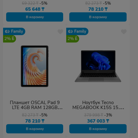
ROM Blue
ROM Blue
69 322
₸
-5%
82 273
₸
-5%
65 648
₸
78 210
₸
В корзину
В корзину
Family
Family
2%
2%
Планшет OSCAL Pad 9
Ноутбук Tecno
LTE 4GB RAM 128GB
MEGABOOK K15S 15.6"
ROM Gray
FHD i5-13420H 16GB
82 273
₸
-5%
379 998
₸
-3%
512GB Win 11
78 210
₸
367 003
₸
В корзину
В корзину