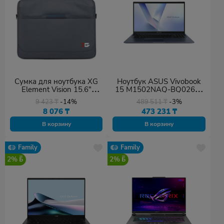
Сумка для ноутбука XG
Ноутбук ASUS Vivobook
Element Vision 15.6"
15 M1502NAQ-BQ026W
серый
15,6" FHD 60Hz Ryzen 7
9 423
₸
-14%
489 511
₸
-3%
170 16GB 512GB Win11
8 076
₸
473 231
₸
В корзину
В корзину
Family
Family
2%
2%