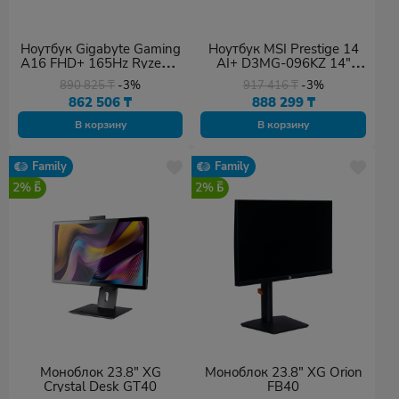
Ноутбук Gigabyte Gaming
Ноутбук MSI Prestige 14
A16 FHD+ 165Hz Ryzen 7
AI+ D3MG-096KZ 14"
260 16GB 1TB RTX5060
FHD+ 60Hz Ultra 7 355
890 825
₸
-3%
917 416
₸
-3%
DOS
32GB 1TB Win 11
862 506
₸
888 299
₸
В корзину
В корзину
Family
Family
2%
2%
Моноблок 23.8" XG
Моноблок 23.8" XG Orion
Crystal Desk GT40
FB40