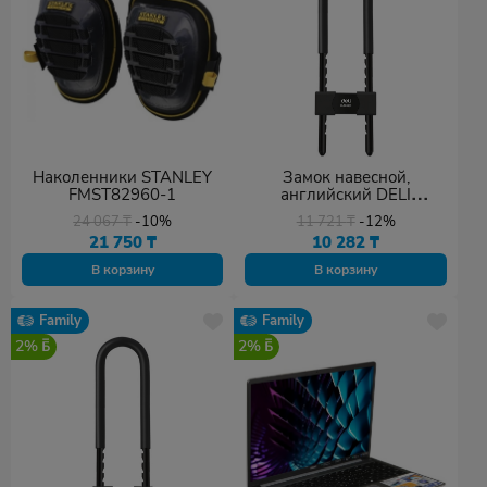
Наколенники STANLEY
Замок навесной,
FMST82960-1
английский DELI
DL508301, 250х110 мм
24 067
₸
-10%
11 721
₸
-12%
21 750
₸
10 282
₸
В корзину
В корзину
Family
Family
2%
2%