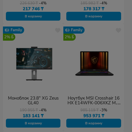
226 630
₸
-4%
185 982
₸
-4%
217 746
₸
178 317
₸
В корзину
В корзину
Family
Family
2%
2%
Моноблок 23.8" XG Zeus
Ноутбук MSI Crosshair 16
GL40
HX E14WFK-006XKZ MS-
2653 16" QHD 240Hz Core
190 955
₸
-4%
985 119
₸
-3%
i7-14650HX 16GB 1TB
183 141
₸
953 971
₸
RTX5060 DOS
В корзину
В корзину