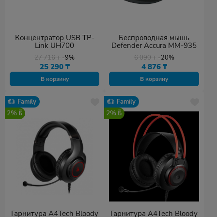
Концентратор USB TP-
Беспроводная мышь
Link UH700
Defender Accura MM-935
27 716
₸
-9%
6 090
₸
-20%
25 290
₸
4 876
₸
В корзину
В корзину
Family
Family
2%
2%
Гарнитура A4Tech Bloody
Гарнитура A4Tech Bloody