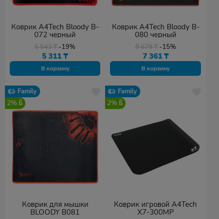
Коврик A4Tech Bloody B-
Коврик A4Tech Bloody B-
072 черный
080 черный
6 543
₸
-19%
8 679
₸
-15%
5 311
₸
7 361
₸
В корзину
В корзину
Family
Family
2%
2%
Коврик для мышки
Коврик игровой A4Tech
BLOODY B081
X7-300MP