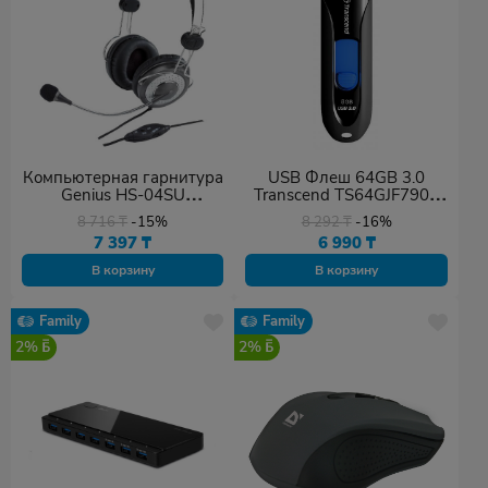
Компьютерная гарнитура
USB Флеш 64GB 3.0
Genius HS-04SU
Transcend TS64GJF790K
31710045100
черный
8 716
₸
-15%
8 292
₸
-16%
7 397
₸
6 990
₸
В корзину
В корзину
Family
Family
2%
2%