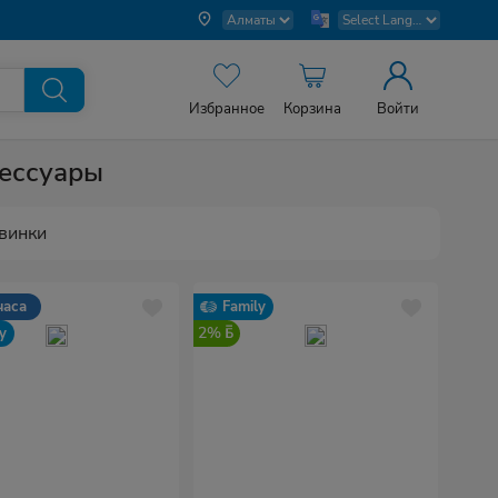
Избранное
Корзина
Войти
ессуары
винки
часа
Family
2%
y