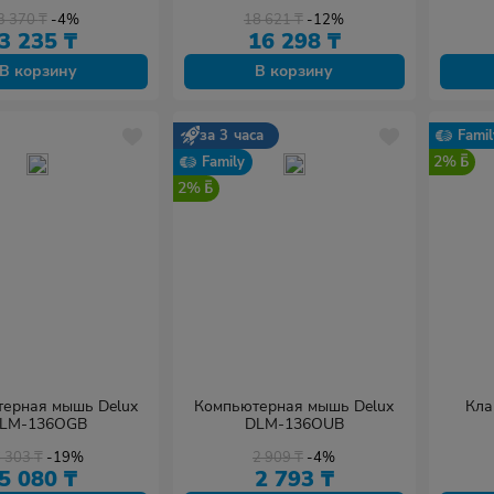
J-45, 1 м, Жёлтый,
TS32GSDC300S
010DL
3 370
₸
-4%
18 621
₸
-12%
ванный, Пол. пакет
3 235
₸
16 298
₸
В корзину
В корзину
за 3 часа
Famil
2%
Family
2%
ерная мышь Delux
Компьютерная мышь Delux
Кла
LM-136OGB
DLM-136OUB
6 303
₸
-19%
2 909
₸
-4%
5 080
₸
2 793
₸