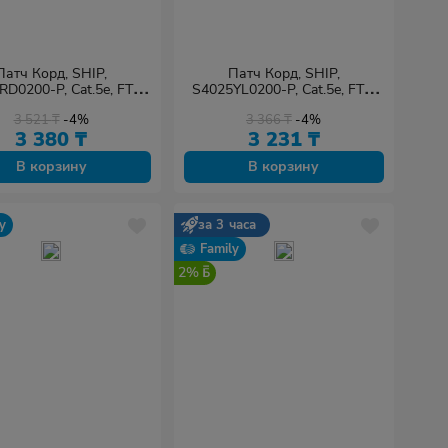
Патч Корд, SHIP,
Патч Корд, SHIP,
D0200-P, Cat.5e, FTP,
S4025YL0200-P, Cat.5e, FTP,
 RJ-45, 2 м, Красный,
LSZH, RJ-45, 2 м, Жёлтый,
3 521
₸
-4%
3 366
₸
-4%
рованный, Пол. пакет
Экранированный, Пол. пакет
3 380
₸
3 231
₸
В корзину
В корзину
y
за 3 часа
Family
2%