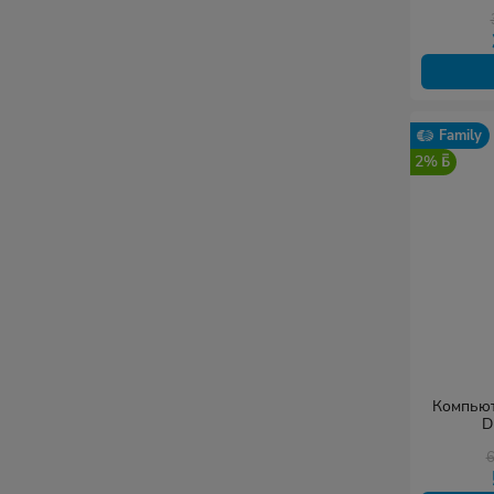
LSZH, R
Экраниро
Family
2%
Компьют
D