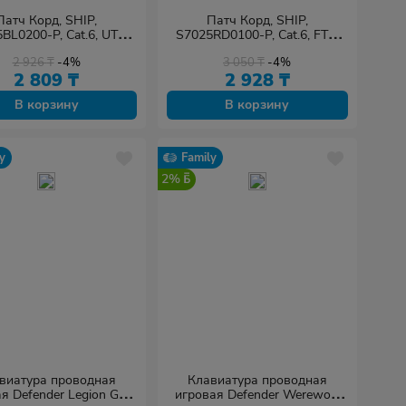
Патч Корд, SHIP,
Патч Корд, SHIP,
BL0200-P, Cat.6, UTP,
S7025RD0100-P, Cat.6, FTP,
RJ-45, 2 м, Синий, Пол.
LSZH, RJ-45, 1 м, Красный,
2 926
₸
-4%
3 050
₸
-4%
пакет
Экранированный, Пол. пакет
2 809
₸
2 928
₸
В корзину
В корзину
y
Family
2%
виатура проводная
Клавиатура проводная
я Defender Legion GK-
игровая Defender Werewolf