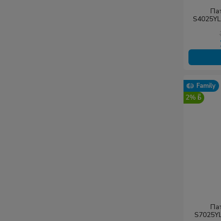
Пат
S4025YL0
LSZH, R
Экраниро
Family
2%
Пат
S7025YL