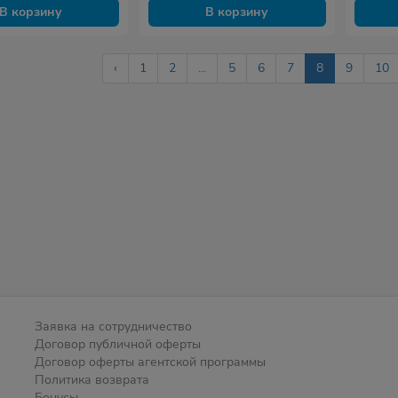
В корзину
В корзину
‹
1
2
...
5
6
7
8
9
10
Заявка на сотрудничество
Договор публичной оферты
Договор оферты агентской программы
Политика возврата
Бонусы