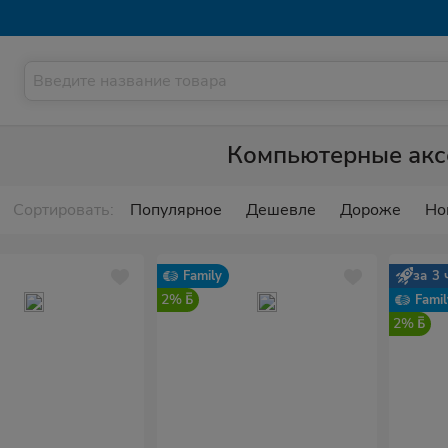
Компьютерные акс
Сортировать:
Популярное
Дешевле
Дороже
Но
Family
за 3 
2%
Famil
2%