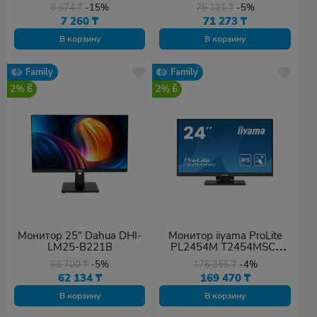
8 574
₸
-15%
75 121
₸
-5%
7 260
₸
71 273
₸
В корзину
В корзину
Family
Family
2%
2%
Монитор 25" Dahua DHI-
Монитор iiyama ProLite
LM25-B221B
PL2454M T2454MSC-
B2AG 24"
65 700
₸
-5%
176 355
₸
-4%
62 134
₸
169 470
₸
В корзину
В корзину