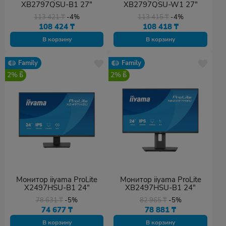
XB2797QSU-B1 27"
XB2797QSU-W1 27"
113 421
₸
-4%
113 415
₸
-4%
108 424
₸
108 418
₸
В корзину
В корзину
Family
Family
2%
2%
Монитор iiyama ProLite
Монитор iiyama ProLite
X2497HSU-B1 24"
XB2497HSU-B1 24"
78 631
₸
-5%
82 965
₸
-5%
74 677
₸
78 881
₸
В корзину
В корзину