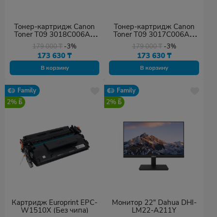
Тонер-картридж Canon
Тонер-картридж Canon
Toner T09 3018C006AA
Toner T09 3017C006AA
пурпурный
желтый
179 000
₸
-3%
179 000
₸
-3%
173 630
₸
173 630
₸
В корзину
В корзину
Family
Family
2%
2%
Картридж Europrint EPC-
Монитор 22" Dahua DHI-
W1510X (Без чипа)
LM22-A211Y