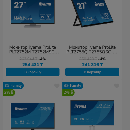
Монитор iiyama ProLite
Монитор iiyama ProLite
PLT2752M T2752MSC-
PLT2755Q T2755QSC-B1
W1 27"
27"
263 944
₸
-4%
250 423
₸
-4%
254 431
₸
241 316
₸
В корзину
В корзину
Family
Family
2%
2%