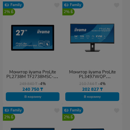
Family
Family
2%
2%
Монитор iiyama ProLite
Монитор iiyama ProLite
PL2738M TF2738MSC-B2
PL3497WQP
A 27"
XCB3497WQSNP-B1 34"
249 840
₸
-4%
210 744
₸
-4%
240 750
₸
202 827
₸
В корзину
В корзину
Family
Family
2%
2%