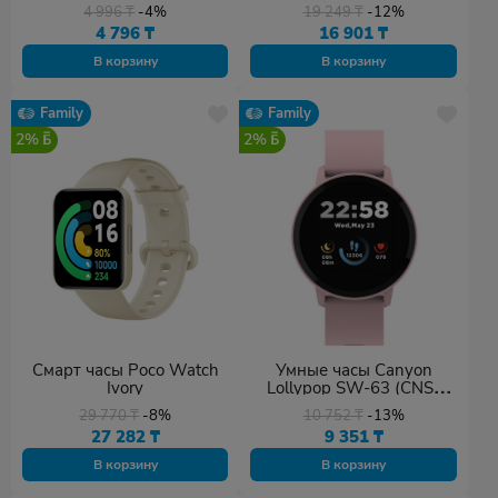
M2351W1/BHR8784GL
4 996
₸
-4%
19 249
₸
-12%
черный
4 796
₸
16 901
₸
В корзину
В корзину
Family
Family
2%
2%
Смарт часы Poco Watch
Умные часы Canyon
Ivory
Lollypop SW-63 (CNS-
SW63PP) Pink
29 770
₸
-8%
10 752
₸
-13%
27 282
₸
9 351
₸
В корзину
В корзину