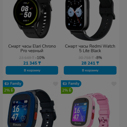
Смарт часы Elari Chrono
Смарт часы Redmi Watch
Pro черный
5 Lite Black
23 649
₸
-10%
30 758
₸
-8%
21 345
₸
28 241
₸
В корзину
В корзину
Family
Family
2%
2%