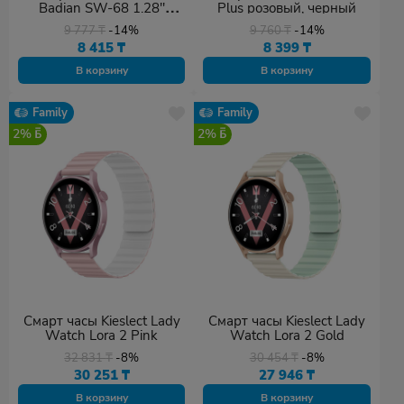
Badian SW-68 1.28''
Plus розовый, черный
golden zinc
9 777
₸
-14%
9 760
₸
-14%
8 415
₸
8 399
₸
В корзину
В корзину
Family
Family
2%
2%
Смарт часы Kieslect Lady
Смарт часы Kieslect Lady
Watch Lora 2 Pink
Watch Lora 2 Gold
32 831
₸
-8%
30 454
₸
-8%
30 251
₸
27 946
₸
В корзину
В корзину