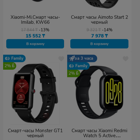
Xiaomi-Mi.Смарт часы-
Смарт часы Aimoto Start 2
Imilab, KW66
черный
17 844
₸
-13%
9 321
₸
-14%
15 552
₸
7 978
₸
В корзину
В корзину
Family
за 3 часа
2%
Family
2%
Смарт-часы Monster GT1
Смарт часы Xiaomi Redmi
черный
Watch 5 Active