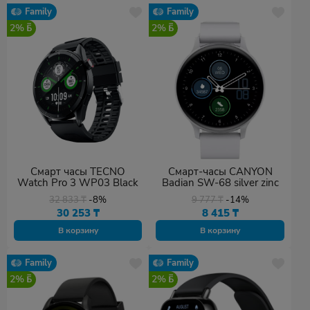
Family
Family
2%
2%
Смарт часы TECNO
Смарт-часы CANYON
Watch Pro 3 WP03 Black
Badian SW-68 silver zinc
32 833
₸
-8%
9 777
₸
-14%
30 253
₸
8 415
₸
В корзину
В корзину
Family
Family
2%
2%