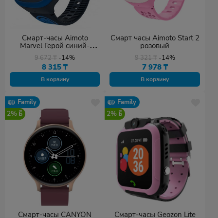
Смарт-часы Aimoto
Смарт часы Aimoto Start 2
Marvel Герой синий-
розовый
черный
9 672
₸
-14%
9 321
₸
-14%
8 315
₸
7 978
₸
В корзину
В корзину
Family
Family
2%
2%
Смарт-часы CANYON
Смарт-часы Geozon Lite