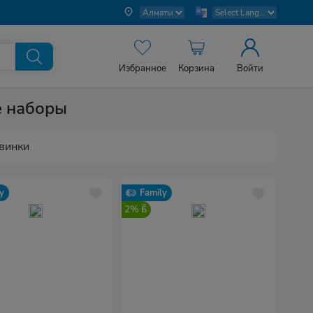
Избранное
Корзина
Войти
е наборы
винки
y
Family
2%