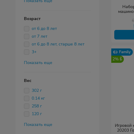
Показать еще
Набор
машинок X-Game XG
Ме
Возраст
от 6 до 8 лет
от 7 лет
от 6 до 8 лет, старше 8 лет
3+
Family
2%
Показать еще
Вес
302 г
0.14 кг
258 г
120 г
Показать еще
Игровой к
20203 Го