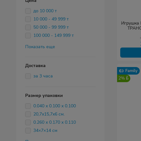
Цена
до 10 000 т
10 000 - 49 999 т
Игрушка 
50 000 - 99 999 т
ТРАН
100 000 - 149 999 т
Показать еще
Доставка
Family
за 3 часа
2%
Размер упаковки
0.040 х 0.100 х 0.100
20,7х15,7х6 см.
0.260 х 0.170 х 0.110
34×7×14 см