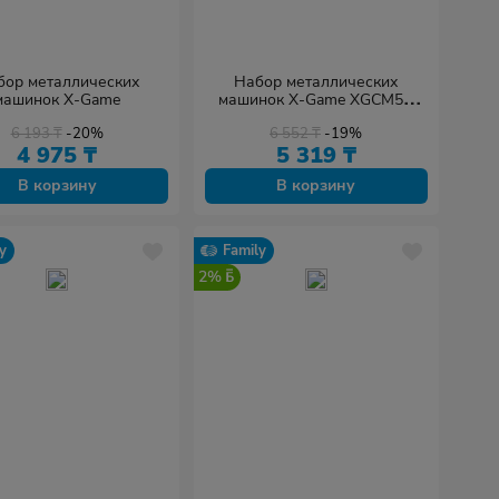
бор металлических
Набор металлических
машинок X-Game
машинок X-Game XGCM5C
Серия "ПОЖАРНЫЕ" 5шт
6 193
₸
-20%
6 552
₸
-19%
4 975
₸
5 319
₸
В корзину
В корзину
y
Family
2%