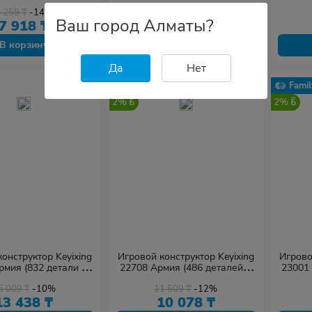
наборе)
(709 деталей в наборе)
9 259
₸
-14%
13 609
₸
-11%
Ваш город Алматы?
7 918
₸
12 094
₸
В корзину
В корзину
Да
Нет
Family
Famil
2%
2%
онструктор Keyixing
Игровой конструктор Keyixing
Игрово
рмия (832 детали в
22708 Армия (486 деталей в
23001 
наборе)
наборе)
5 009
₸
-10%
11 509
₸
-12%
13 438
₸
10 078
₸