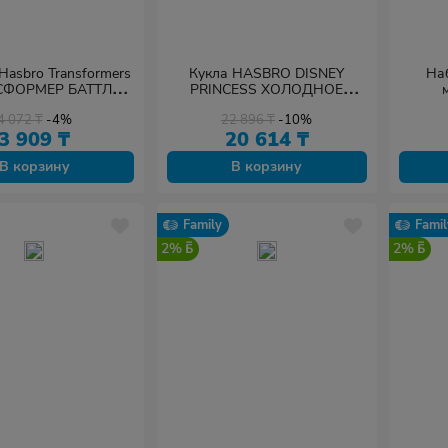
Hasbro Transformers
Кукла HASBRO DISNEY
На
СФОРМЕР БАТТЛ
PRINCESS ХОЛОДНОЕ
МАСТЕР
СЕРДЦЕ 2 Делюкс
4 072
₸
-4%
22 896
₸
-10%
3 909
₸
20 614
₸
В корзину
В корзину
Family
Famil
2%
2%