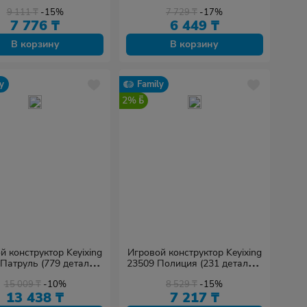
наборе)
наборе)
9 111
₸
-15%
7 729
₸
-17%
7 776
₸
6 449
₸
В корзину
В корзину
y
Family
2%
й конструктор Keyixing
Игровой конструктор Keyixing
Патруль (779 деталей
23509 Полиция (231 деталь в
в наборе)
наборе)
15 009
₸
-10%
8 529
₸
-15%
13 438
₸
7 217
₸