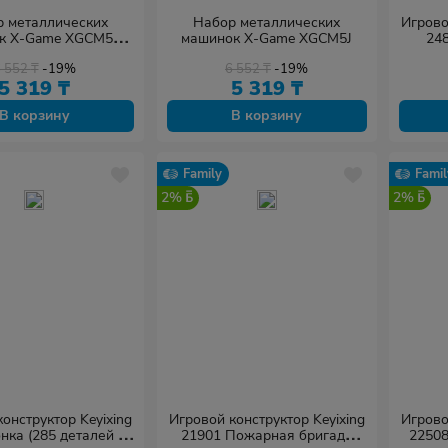
 металлических
Набор металлических
Игрово
CM5E
машинок X-Game XGCM5J
248
тал-Пластик
д
6 552
₸
-19%
6 552
₸
-19%
5 319
₸
5 319
₸
В корзину
В корзину
Family
Famil
2%
2%
онструктор Keyixing
Игровой конструктор Keyixing
Игрово
нка (285 деталей в
21901 Пожарная бригада
22508