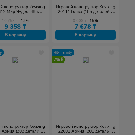
й конструктор Keyixing
Игровой конструктор Keyixing
12 Мир Чудес (485
20111 Гонка (185 деталей в
еталей в наборе)
наборе)
10 759
₸
-13%
9 009
₸
-15%
9 358
₸
7 678
₸
В корзину
В корзину
y
Family
2%
й конструктор Keyixing
Игровой конструктор Keyixing
 Армия (303 детали в
22601 Армия (301 деталь в