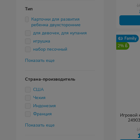
дет
1
Тип
Карточки для развития
ребенка двухсторонние
для девочек, для купания
Family
игрушка
2%
набор песочный
Показать еще
Страна-производитель
США
Чехия
Индонезия
Франция
Игровой к
24903
Показать еще
дет
1