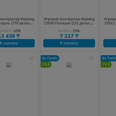
онструктор Keyixing
Игровой конструктор Keyixing
Игрово
труль (779 деталей
23509 Полиция (231 деталь в
23512 
в наборе)
наборе)
5 009
₸
-10%
8 529
₸
-15%
13 438
₸
7 217
₸
В корзину
В корзину
Family
Famil
2%
2%