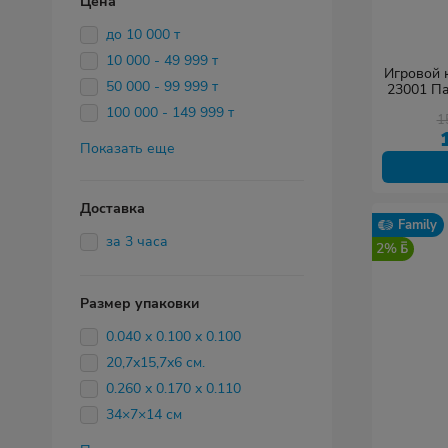
Цена
до 10 000 т
10 000 - 49 999 т
Игровой к
50 000 - 99 999 т
23001 Па
100 000 - 149 999 т
1
Показать еще
Доставка
Family
за 3 часа
2%
Размер упаковки
0.040 х 0.100 х 0.100
20,7х15,7х6 см.
0.260 х 0.170 х 0.110
34×7×14 см