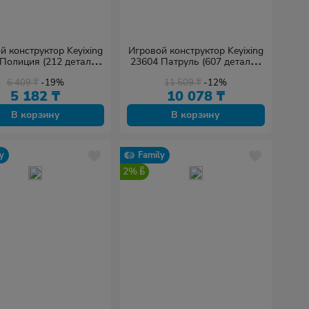
й конструктор Keyixing
Игровой конструктор Keyixing
Полиция (212 деталей
23604 Патруль (607 деталей
в наборе)
в наборе)
6 409
₸
-19%
11 509
₸
-12%
5 182
₸
10 078
₸
В корзину
В корзину
y
Family
2%