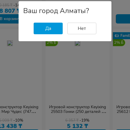
алей в наборе)
деталей в наборе)
д
0 185
₸
-14%
10 752
₸
-13%
Ваш город Алматы?
8 807
₸
9 351
₸
В корзину
В корзину
Да
Нет
Family
Famil
2%
2%
онструктор Keyixing
Игровой конструктор Keyixing
Игрово
 Мир Чудес (747
25503 Гонки (250 деталей в
25612 
алей в наборе)
наборе)
5 009
₸
-10%
6 357
₸
-19%
13 438
₸
5 132
₸