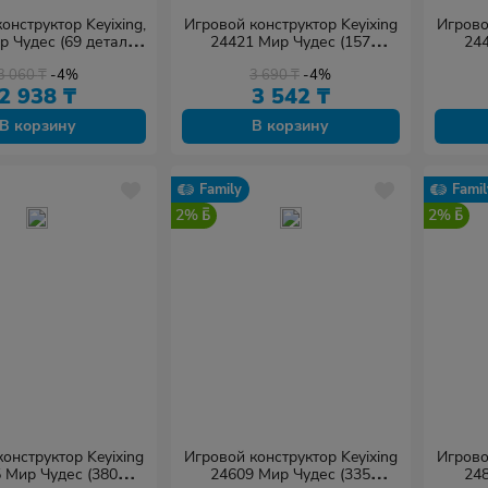
онструктор Keyixing,
Игровой конструктор Keyixing
Игрово
р Чудес (69 деталей
24421 Мир Чудес (157
244
в наборе)
деталей в наборе)
д
3 060
₸
-4%
3 690
₸
-4%
2 938
₸
3 542
₸
В корзину
В корзину
Family
Famil
2%
2%
онструктор Keyixing
Игровой конструктор Keyixing
Игрово
 Мир Чудес (380
24609 Мир Чудес (335
248