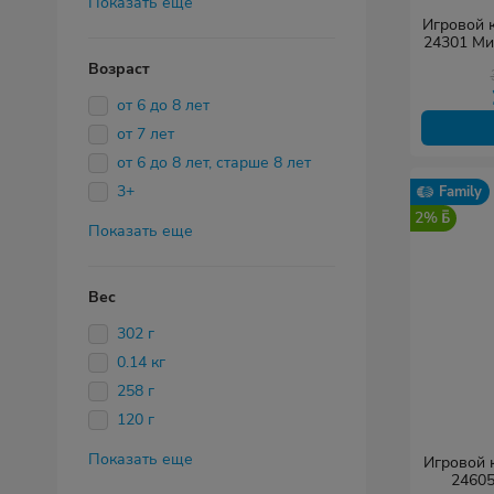
Показать еще
Игровой к
24301 Ми
Возраст
от 6 до 8 лет
от 7 лет
от 6 до 8 лет, старше 8 лет
3+
Family
2%
Показать еще
Вес
302 г
0.14 кг
258 г
120 г
Показать еще
Игровой к
24605