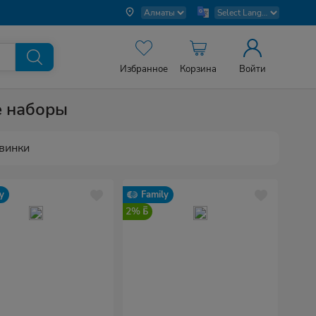
Избранное
Корзина
Войти
е наборы
винки
y
Family
2%