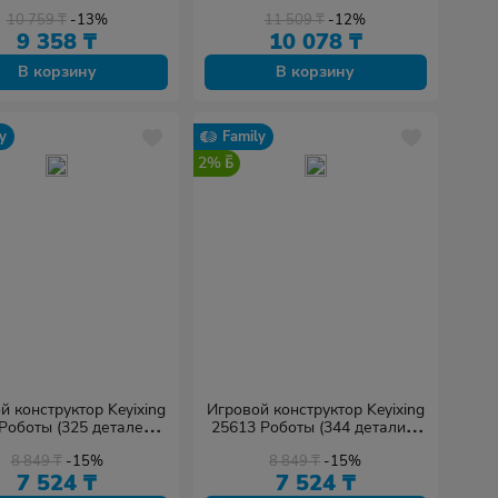
еталей в наборе)
деталей в наборе)
10 759
₸
-13%
11 509
₸
-12%
9 358
₸
10 078
₸
В корзину
В корзину
y
Family
2%
й конструктор Keyixing
Игровой конструктор Keyixing
Роботы (325 деталей в
25613 Роботы (344 детали в
наборе)
наборе)
8 849
₸
-15%
8 849
₸
-15%
7 524
₸
7 524
₸