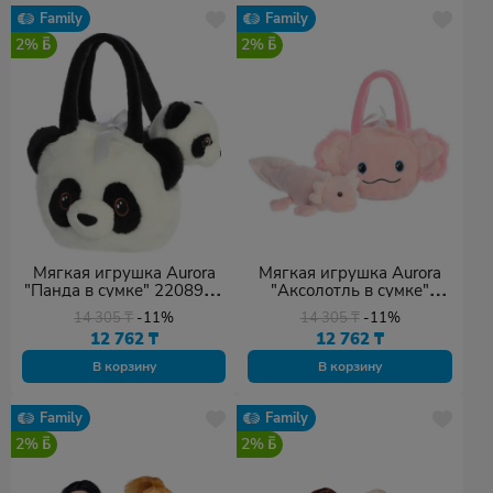
Family
Family
2%
2%
Мягкая игрушка Aurora
Мягкая игрушка Aurora
"Панда в сумке" 220897C
"Аксолотль в сумке"
20 см
220897F 20 см
14 305
₸
-11%
14 305
₸
-11%
12 762
₸
12 762
₸
В корзину
В корзину
Family
Family
2%
2%