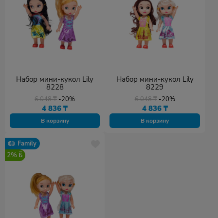
Набор мини-кукол Lily
Набор мини-кукол Lily
8228
8229
6 048
₸
-20%
6 048
₸
-20%
4 836
₸
4 836
₸
В корзину
В корзину
Family
2%