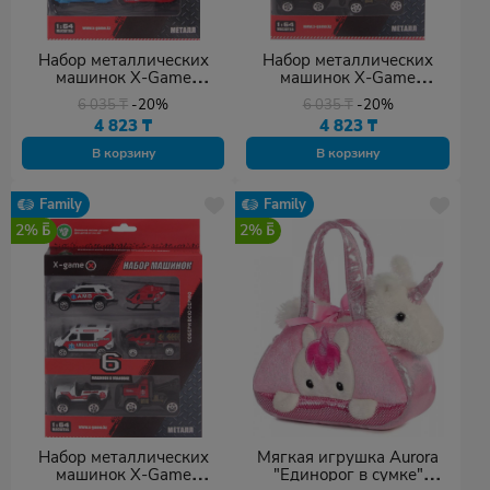
Набор металлических
Набор металлических
машинок X-Game
машинок X-Game
XGCM6D Серия
XGCM6J Серия "Город" (6
6 035
₸
-20%
6 035
₸
-20%
"Спорткары" (6 шт. в
шт. в коробке)
4 823
₸
4 823
₸
коробке)
В корзину
В корзину
Family
Family
2%
2%
Набор металлических
Мягкая игрушка Aurora
машинок X-Game
"Единорог в сумке"