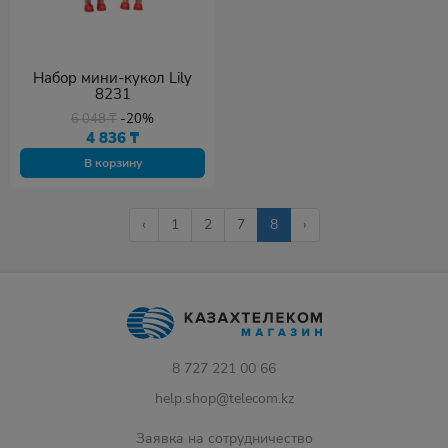
Набор мини-кукол Lily
8231
6 048
₸
-20%
4 836
₸
В корзину
‹
1
2
7
8
›
8 727 221 00 66
help.shop@telecom.kz
Заявка на сотрудничество