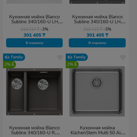
Кухонная мойка Blanco
Кухонная мойка Blanco
Subline 340/160-U LH
Subline 340/160-U LH
(523552) белый
(523549) темная скала
310 727
₸
-3%
310 727
₸
-3%
301 405
₸
301 405
₸
В корзину
В корзину
Family
Family
2%
2%
Кухонная мойка Blanco
Кухонная мойка
Subline 340/160-U RH
KüchenStern Multi 50 AiSi