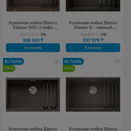
Кухонная мойка Blanco
Кухонная мойка Blanco
Etagon 500-U кофе
Etagon 6 - черный
(522236) 53х46х19 см,
матовый (525890)
328 178
₸
-3%
348 432
₸
-3%
искусственный камень,
60х51х22 см,
318 333
₸
337 979
₸
тон кофе
искусственный камень,
тон черный
В корзину
В корзину
Family
Family
2%
2%
Кухонная мойка Blanco
Кухонная мойка Blanco