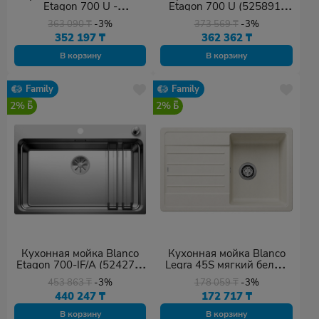
Etagon 700 U -
Etagon 700 U (525891)
вулканический серый
черный
363 090
₸
-3%
373 569
₸
-3%
(527261) 73х46х20 см,
352 197
₸
362 362
₸
искусственный гранит,
тон вулканический серый
В корзину
В корзину
Family
Family
2%
2%
Кухонная мойка Blanco
Кухонная мойка Blanco
Etagon 700-IF/A (524274)
Legra 45S мягкий белый
серебристый
(527085) 78х50х19 см,
453 863
₸
-3%
178 059
₸
-3%
искусственный гранит,
440 247
₸
172 717
₸
тон мягкий белый
В корзину
В корзину