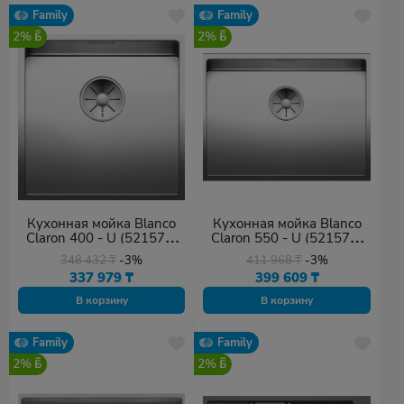
Family
Family
2%
2%
Кухонная мойка Blanco
Кухонная мойка Blanco
Claron 400 - U (521573)
Claron 550 - U (521579)
серебристый
серебристый
348 432
₸
-3%
411 968
₸
-3%
337 979
₸
399 609
₸
В корзину
В корзину
Family
Family
2%
2%