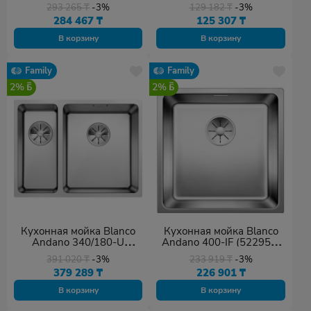
вулканический серый
552SS50 нержавеющая
293 265
₸
-3%
129 182
₸
-3%
(527346) 55.5х46х19 см,
сталь
284 467
₸
125 307
₸
искусственный гранит,
тон вулканический серый
В корзину
В корзину
Family
Family
2%
2%
Кухонная мойка Blanco
Кухонная мойка Blanco
Andano 340/180-U
Andano 400-IF (522957)
(522977) серебристый
серебристый
391 020
₸
-3%
233 919
₸
-3%
379 289
₸
226 901
₸
В корзину
В корзину