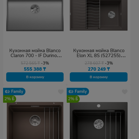
Кухонная мойка Blanco
Кухонная мойка Blanco
Claron 700 - IF Durinox
Elon XL 8S (527255)
(523391) серебристый
86х50х19 см,
572 565
₸
-3%
278 607
₸
-3%
искусственный гранит,
555 388
₸
270 249
₸
тон вулканический серый
В корзину
В корзину
Family
Family
2%
2%