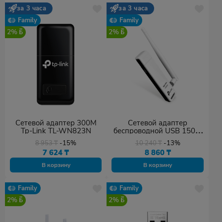
за 3 часа
за 3 часа
Family
Family
2%
2%
Сетевой адаптер 300M
Сетевой адаптер
Tp-Link TL-WN823N
беспроводной USB 150M
Tp-Link TL-WN722N
8 953
₸
-15%
10 240
₸
-13%
7 624
₸
8 860
₸
В корзину
В корзину
Family
Family
2%
2%