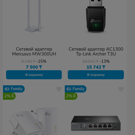
Сетевой адаптер
Сетевой адаптер AC1300
Mercusys MW300UH
Tp-Link Archer T3U
9 240
₸
-15%
18 042
₸
-13%
7 900
₸
15 742
₸
В корзину
В корзину
Family
Family
2%
2%