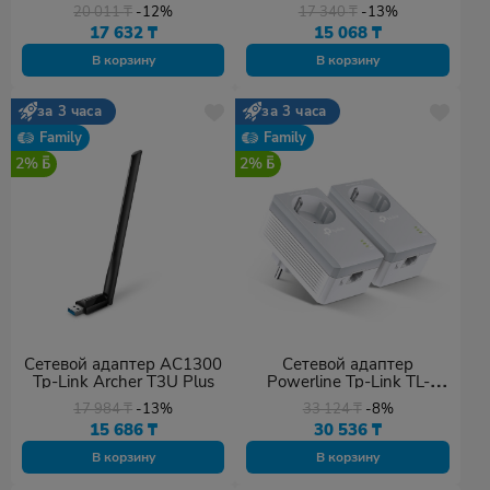
20 011
₸
-12%
17 340
₸
-13%
17 632
₸
15 068
₸
В корзину
В корзину
за 3 часа
за 3 часа
Family
Family
2%
2%
Сетевой адаптер AC1300
Сетевой адаптер
Tp-Link Archer T3U Plus
Powerline Tp-Link TL-
PA4010P KIT
17 984
₸
-13%
33 124
₸
-8%
15 686
₸
30 536
₸
В корзину
В корзину