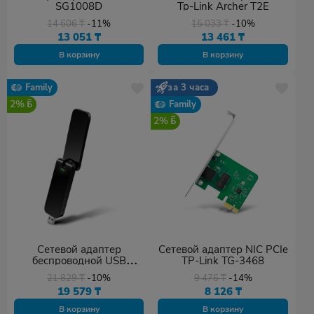
SG1008D
Tp-Link Archer T2E
14 606
₸
-11%
15 033
₸
-10%
13 051
₸
13 461
₸
В корзину
В корзину
Family
за 3 часа
2%
Family
2%
Сетевой адаптер
Сетевой адаптер NIC PCIe
беспроводной USB
TP-Link TG-3468
AC1200 Tp-Link Archer
21 829
₸
-10%
9 476
₸
-14%
T4U
19 579
₸
8 126
₸
В корзину
В корзину