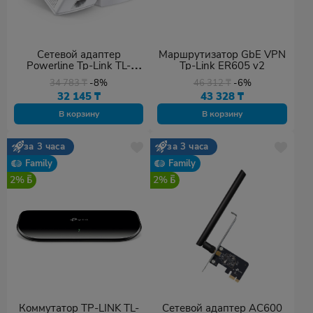
Сетевой адаптер
Маршрутизатор GbE VPN
Powerline Tp-Link TL-
Tp-Link ER605 v2
PA7017 KIT
34 783
₸
-8%
46 312
₸
-6%
32 145
₸
43 328
₸
В корзину
В корзину
за 3 часа
за 3 часа
Family
Family
2%
2%
Коммутатор TP-LINK TL-
Сетевой адаптер AC600