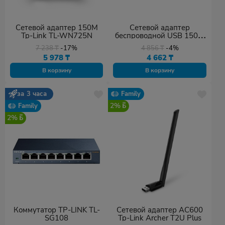
Сетевой адаптер 150M
Сетевой адаптер
Tp-Link TL-WN725N
беспроводной USB 150M
Mercusys MW150US
7 238
₸
-17%
4 856
₸
-4%
5 978
₸
4 662
₸
В корзину
В корзину
за 3 часа
Family
2%
Family
2%
Коммутатор TP-LINK TL-
Сетевой адаптер AC600
SG108
Tp-Link Archer T2U Plus