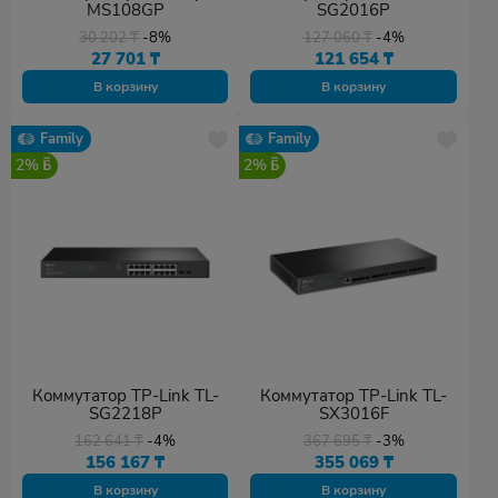
MS108GP
SG2016P
30 202
₸
-8%
127 060
₸
-4%
27 701
₸
121 654
₸
В корзину
В корзину
Family
Family
2%
2%
Коммутатор TP-Link TL-
Коммутатор TP-Link TL-
SG2218P
SX3016F
162 641
₸
-4%
367 695
₸
-3%
156 167
₸
355 069
₸
В корзину
В корзину