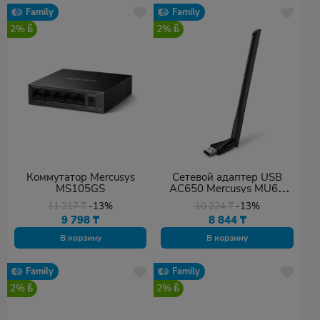
Family
Family
2%
2%
Коммутатор Mercusys
Сетевой адаптер USB
MS105GS
AC650 Mercusys MU6H
черный
11 217
₸
-13%
10 224
₸
-13%
9 798
₸
8 844
₸
В корзину
В корзину
Family
Family
2%
2%