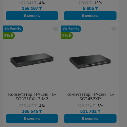
162 641
₸
-4%
7 891
₸
-16%
156 167
₸
6 605
₸
В корзину
В корзину
Family
Family
2%
2%
Коммутатор TP-Link TL-
Коммутатор TP-Link TL-
SG3210XHP-M2
SG3452XP
275 402
₸
-4%
529 254
₸
-3%
265 545
₸
511 782
₸
В корзину
В корзину