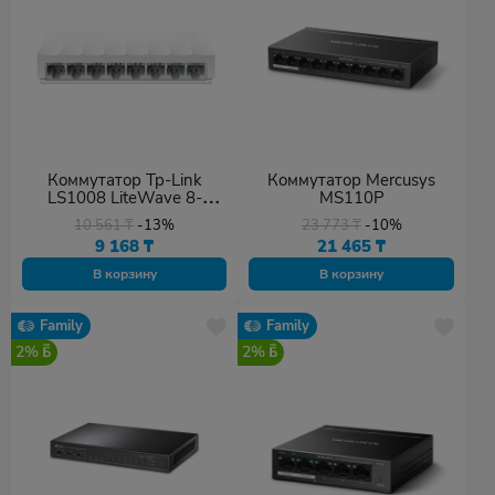
Коммутатор Tp-Link
Коммутатор Mercusys
LS1008 LiteWave 8-
MS110P
портовый
10 561
₸
-13%
23 773
₸
-10%
9 168
₸
21 465
₸
В корзину
В корзину
Family
Family
2%
2%