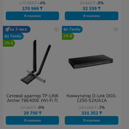
177 898
₸
-4%
34 983
₸
-8%
170 966
₸
32 339
₸
В корзину
В корзину
за 3 часа
Family
2%
Family
2%
Сетевой адаптер TP-LINK
Коммутатор D-Link DGS-
Archer TBE400E (Wi-Fi 7)
1250-52X/A1A
32 263
₸
-8%
343 244
₸
-3%
29 700
₸
331 352
₸
В корзину
В корзину