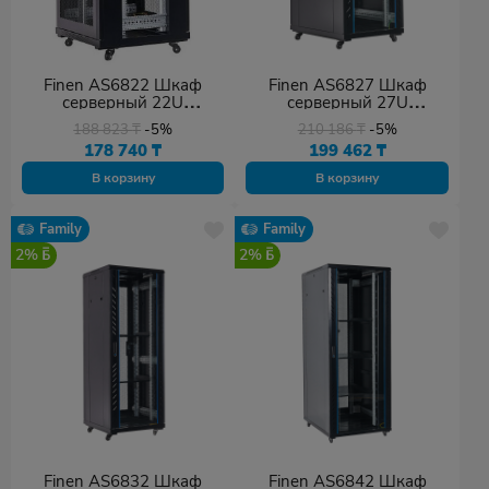
Finen AS6822 Шкаф
Finen AS6827 Шкаф
серверный 22U
серверный 27U
(600х800х1164мм)
(600х800х1387мм)
188 823
₸
-5%
210 186
₸
-5%
178 740
₸
199 462
₸
В корзину
В корзину
Family
Family
2%
2%
Finen AS6832 Шкаф
Finen AS6842 Шкаф