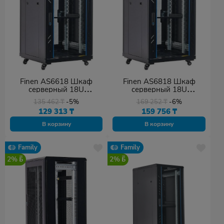
Finen AS6618 Шкаф
Finen AS6818 Шкаф
серверный 18U
серверный 18U
(600х600х987мм)
(600х800х987мм)
135 462
₸
-5%
169 252
₸
-6%
129 313
₸
159 756
₸
В корзину
В корзину
Family
Family
2%
2%