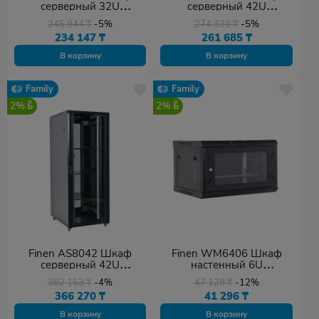
серверный 32U
серверный 42U
(600х800х1609мм)
(600х800х2054мм)
245 944
₸
-5%
274 333
₸
-5%
234 147
₸
261 685
₸
В корзину
В корзину
Family
Family
2%
2%
Finen AS8042 Шкаф
Finen WM6406 Шкаф
серверный 42U
настенный 6U
(800х1000х2054мм)
(600х450х368мм)
382 153
₸
-4%
47 128
₸
-12%
366 270
₸
41 296
₸
В корзину
В корзину