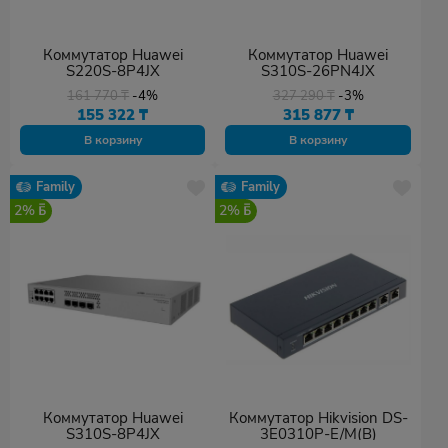
Коммутатор Huawei
Коммутатор Huawei
S220S-8P4JX
S310S-26PN4JX
161 770
₸
-4%
327 290
₸
-3%
155 322
₸
315 877
₸
В корзину
В корзину
Family
Family
2%
2%
Коммутатор Huawei
Коммутатор Hikvision DS-
S310S-8P4JX
3E0310P-E/M(B)