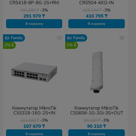
CRS418-8P-8G-2S+RM
CRS504-4XQ-IN
301 000
₸
-3%
425 144
₸
-3%
291 970
₸
410 795
₸
В корзину
В корзину
Family
Family
2%
2%
Коммутатор MikroTik
Коммутатор MikroTik
CSS318-16G-2S+IN
CSS606-1G-2Gi-3S+OUT
111 000
₸
-3%
93 000
₸
-3%
107 670
₸
90 210
₸
В корзину
В корзину