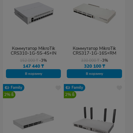
Коммутатор MikroTik
Коммутатор MikroTik
CRS310-1G-5S-4S+IN
CRS317-1G-16S+RM
152 000
₸
-3%
330 000
₸
-3%
147 440
₸
320 100
₸
В корзину
В корзину
Family
Family
2%
2%