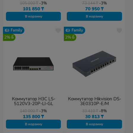
105 000
₸
-3%
73 144
₸
-3%
101 850
₸
70 950
₸
В корзину
В корзину
Family
Family
2%
2%
Коммутатор H3C LS-
Коммутатор Hikvision DS-
5120V3-20P-LI-GL
3E0310P-E/M
140 000
₸
-3%
33 410
₸
-8%
135 800
₸
30 813
₸
В корзину
В корзину