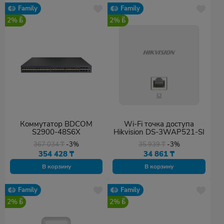
Family
Family
2%
2%
Коммутатор BDCOM
Wi-Fi точка доступа
S2900-48S6X
Hikvision DS-3WAP521-SI
367 034
₸
-3%
35 939
₸
-3%
354 428
₸
34 861
₸
В корзину
В корзину
Family
Family
2%
2%