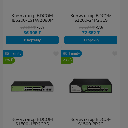
Коммутатор BDCOM
Коммутатор BDCOM
IES200-LSTW2080P
S1200-24P2G1S
59 694
₸
-6%
76 574
₸
-5%
56 308
₸
72 682
₸
В корзину
В корзину
Family
Family
2%
2%
Коммутатор BDCOM
Коммутатор BDCOM
S1500-16P2G2S
S1500-8P2G