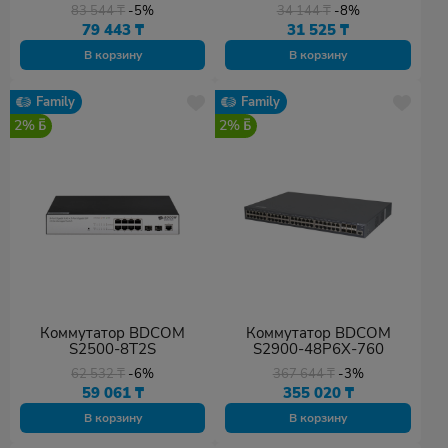
83 544
₸
-5%
34 144
₸
-8%
79 443
₸
31 525
₸
В корзину
В корзину
Family
Family
2%
2%
Коммутатор BDCOM
Коммутатор BDCOM
S2500-8T2S
S2900-48P6X-760
62 532
₸
-6%
367 644
₸
-3%
59 061
₸
355 020
₸
В корзину
В корзину