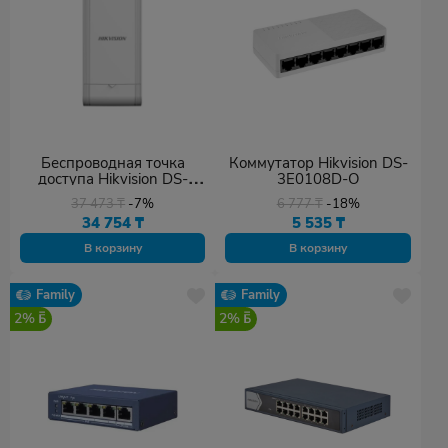
Беспроводная точка
Коммутатор Hikvision DS-
доступа Hikvision DS-
3E0108D-O
3WF02C-5AC/O V3
37 473
₸
-7%
6 777
₸
-18%
34 754
₸
5 535
₸
В корзину
В корзину
Family
Family
2%
2%