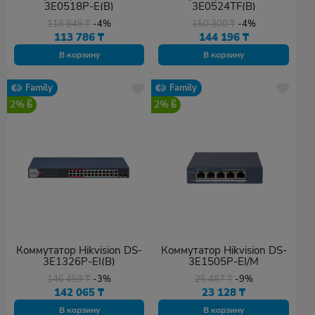
3E0518P-E(B)
3E0524TF(B)
118 949
₸
-4%
150 300
₸
-4%
113 786
₸
144 196
₸
В корзину
В корзину
Family
Family
2%
2%
Коммутатор Hikvision DS-
Коммутатор Hikvision DS-
3E1326P-EI(B)
3E1505P-EI/M
146 459
₸
-3%
25 487
₸
-9%
142 065
₸
23 128
₸
В корзину
В корзину