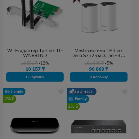
Wi-Fi адаптер Tp-Link TL-
Mesh-система TP-Link
WN881ND
Deco S7 (2-pack, до ~360
кв.м.)
11 591
₸
-12%
101 509
₸
-5%
10 157
₸
96 869
₸
В корзину
В корзину
Family
за 3 часа
2%
Family
2%