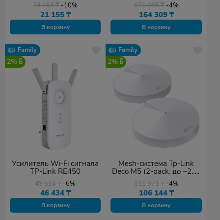
pack)
23 453
₸
-10%
171 035
₸
-4%
21 155
₸
164 309
₸
В корзину
В корзину
Family
Family
2%
2%
Усилитель Wi-Fi сигнала
Mesh-система Tp-Link
TP-Link RE450
Deco M5 (2-pack, до ~280
кв.м.)
49 514
₸
-6%
111 071
₸
-4%
46 434
₸
106 144
₸
В корзину
В корзину