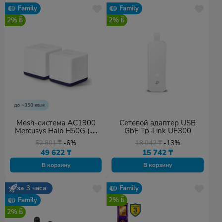
Family
Family
2%
2%
Mesh-система AC1900
Сетевой адаптер USB
Mercusys Halo H50G (2-
GbE Tp-Link UE300
pack, до ~350 кв.м.)
52 801
₸
-6%
18 042
₸
-13%
49 622
₸
15 742
₸
В корзину
В корзину
за 3 часа
Family
2%
Family
2%