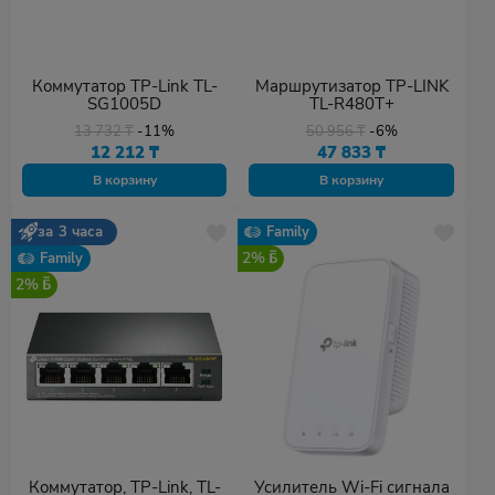
Коммутатор TP-Link TL-
Маршрутизатор TP-LINK
SG1005D
TL-R480T+
13 732
₸
-11%
50 956
₸
-6%
12 212
₸
47 833
₸
В корзину
В корзину
за 3 часа
Family
2%
Family
2%
Коммутатор, TP-Link, TL-
Усилитель Wi-Fi сигнала