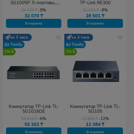
SG1005P, 5-портовый
TP-Link RE300
гигабитный настольный
34 706
₸
-8%
31 026
₸
-8%
коммутатор с 4 портами
32 070
₸
28 501
₸
PoE
В корзину
В корзину
за 3 часа
за 3 часа
Family
Family
2%
2%
Коммутатор TP-Link TL-
Коммутатор TP-Link TL-
SG1016DE
SG105
58 615
₸
-6%
12 869
₸
-12%
55 262
₸
11 384
₸
В корзину
В корзину