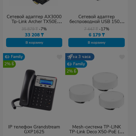
Сетевой адаптер AX3000
Сетевой адаптер
Tp-Link Archer TX50E
беспроводной USB 150M
Bluetooth 5.0
Tp-Link TL-WN727N
35 879
₸
-7%
7 447
₸
-17%
33 208
₸
6 179
₸
В корзину
В корзину
Family
за 3 часа
2%
Family
2%
IP телефон Grandstream
Mesh-система TP-LINK
GXP1625
TP-Link Deco X50-PoE (3-