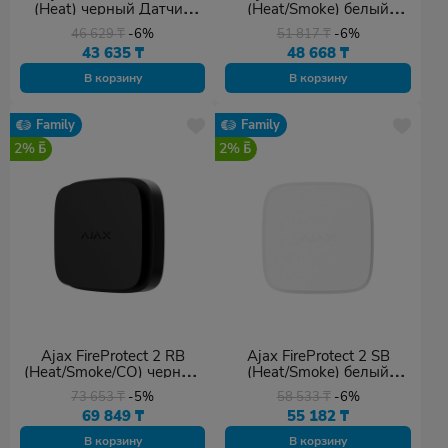
(Heat) черный Датчик
(Heat/Smoke) белый
тепла
Датчик тепла и дыма
46 629
₸
-6%
51 817
₸
-6%
43 635
₸
48 668
₸
В корзину
В корзину
Family
Family
2%
2%
Ajax FireProtect 2 RB
Ajax FireProtect 2 SB
(Heat/Smoke/CO) черный
(Heat/Smoke) белый
Датчик тепла, дыма и
Датчик тепла и дыма
73 653
₸
-5%
58 533
₸
-6%
угарного газа
69 849
₸
55 182
₸
В корзину
В корзину