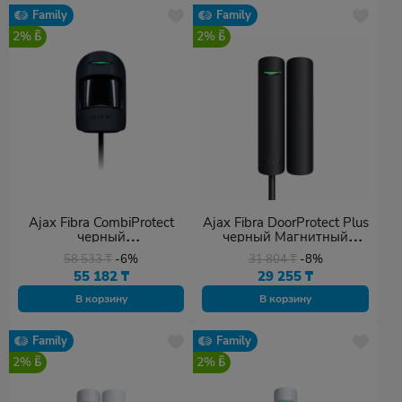
Family
Family
2%
2%
Ajax Fibra CombiProtect
Ajax Fibra DoorProtect Plus
черный
черный Магнитный
Комбинированный
датчик открытия с
58 533
₸
-6%
31 804
₸
-8%
датчик движения и
сенсором удара и
55 182
₸
29 255
₸
разбития стекла с
наклона
иммунитетом к животным
В корзину
В корзину
Family
Family
2%
2%