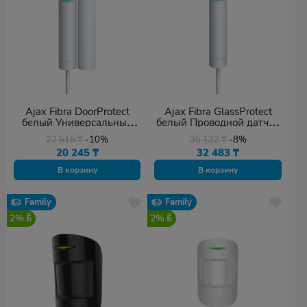
Ajax Fibra DoorProtect
Ajax Fibra GlassProtect
белый Универсальный
белый Проводной датчик
датчик открытия дверей
разбития стекла
22 515
₸
-10%
35 132
₸
-8%
и окон
20 245
₸
32 483
₸
В корзину
В корзину
Family
Family
2%
2%