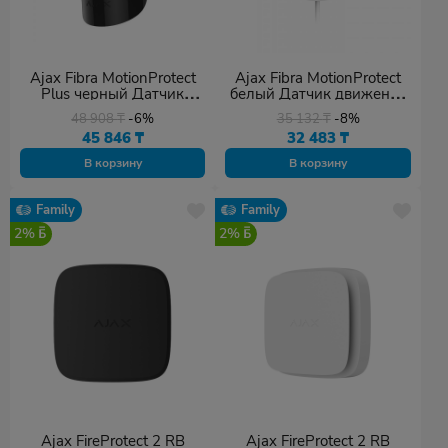
Ajax Fibra MotionProtect
Ajax Fibra MotionProtect
Plus черный Датчик
белый Датчик движения
движения с
с иммунитетом к
48 908
₸
-6%
35 132
₸
-8%
микроволновым сенсором
животным
45 846
₸
32 483
₸
и с иммунитетом к
животным
В корзину
В корзину
Family
Family
2%
2%
Ajax FireProtect 2 RB
Ajax FireProtect 2 RB