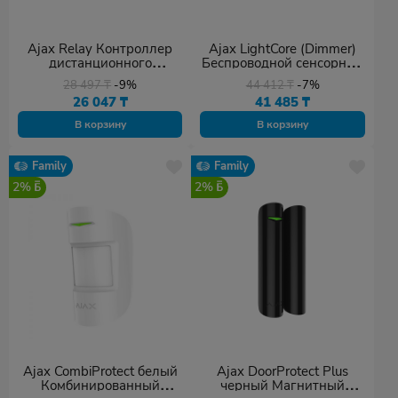
Ajax Relay Контроллер
Ajax LightCore (Dimmer)
дистанционного
Беспроводной сенсорный
управления
выключатель света с
28 497
₸
-9%
44 412
₸
-7%
кроссовером
26 047
₸
41 485
₸
В корзину
В корзину
Family
Family
2%
2%
Ajax CombiProtect белый
Ajax DoorProtect Plus
Комбинированный
черный Магнитный