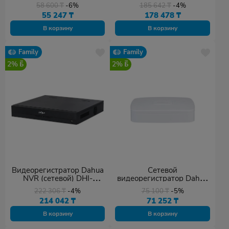
NVR1104HS-P-S3/H
NVR4232-EI
58 600
₸
-6%
185 642
₸
-4%
55 247
₸
178 478
₸
В корзину
В корзину
Family
Family
2%
2%
Видеорегистратор Dahua
Сетевой
NVR (сетевой) DHI-
видеорегистратор Dahua
NVR4432-EI
DHI-NVR2116-4KS3
222 306
₸
-4%
75 100
₸
-5%
214 042
₸
71 252
₸
В корзину
В корзину