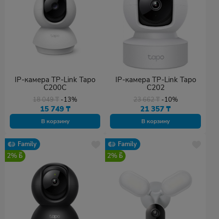
IP-камера TP-Link Tapo
IP-камера TP-Link Tapo
C200C
C202
18 049
₸
-13%
23 662
₸
-10%
15 749
₸
21 357
₸
В корзину
В корзину
Family
Family
2%
2%