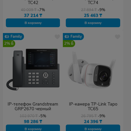
TC42
TC74
40 009
₸
-7%
27 894
₸
-9%
37 214
₸
25 463
₸
В корзину
В корзину
Family
Family
2%
2%
IP-телефон Grandstream
IP-камера TP-Link Tapo
GRP2670 черный
TC65
102 970
₸
-5%
26 795
₸
-9%
98 286
₸
24 396
₸
В корзину
В корзину