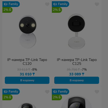
Family
Family
2%
2%
IP-камера TP-Link Tapo
IP-камера TP-Link Tapo
C120
C125
33 613
₸
-8%
35 756
₸
-7%
31 010
₸
33 089
₸
В корзину
В корзину
Family
Family
2%
2%