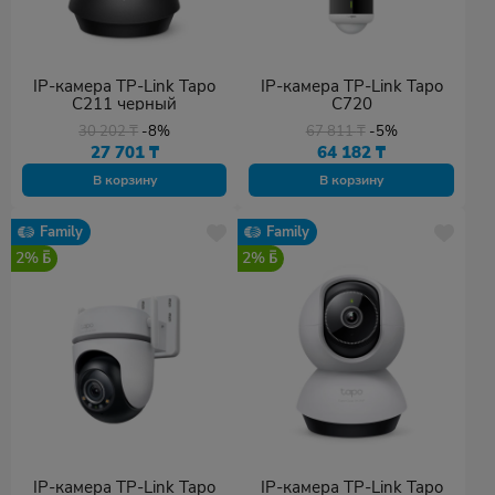
IP-камера TP-Link Tapo
IP-камера TP-Link Tapo
C211 черный
C720
30 202
₸
-8%
67 811
₸
-5%
27 701
₸
64 182
₸
В корзину
В корзину
Family
Family
2%
2%
IP-камера TP-Link Tapo
IP-камера TP-Link Tapo