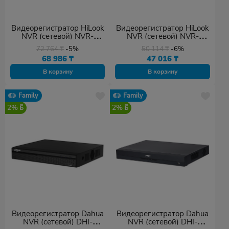
Видеорегистратор HiLook
Видеорегистратор HiLook
NVR (сетевой) NVR-
NVR (сетевой) NVR-
108MH-D/8P(D) / 75562
208MH-C(D)
72 764
₸
-5%
50 114
₸
-6%
68 986
₸
47 016
₸
В корзину
В корзину
Family
Family
2%
2%
Видеорегистратор Dahua
Видеорегистратор Dahua
NVR (сетевой) DHI-
NVR (сетевой) DHI-