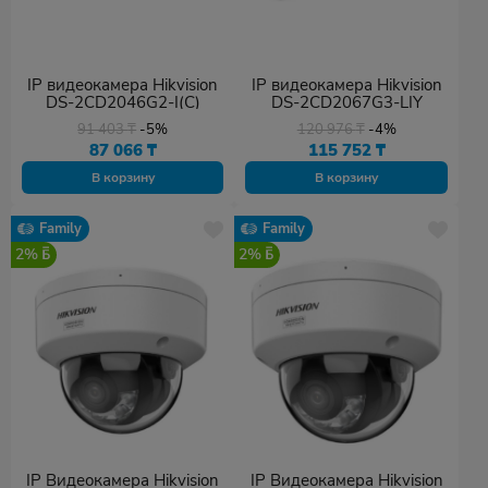
IP видеокамера Hikvision
IP видеокамера Hikvision
DS-2CD2046G2-I(С)
DS-2CD2067G3-LIY
91 403
₸
-5%
120 976
₸
-4%
87 066
₸
115 752
₸
В корзину
В корзину
Family
Family
2%
2%
IP Видеокамера Hikvision
IP Видеокамера Hikvision