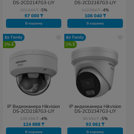
DS-2CD2147G3-LIY
DS-2CD2167G3-LIY
101 644
₸
-5%
110 964
₸
-4%
97 000
₸
106 040
₸
В корзину
В корзину
Family
Family
2%
2%
IP Видеокамера Hikvision
IP видеокамера Hikvision
DS-2CD2187G3-LIY
DS-2CD2347G3-LIY
130 394
₸
-4%
96 552
₸
-5%
124 888
₸
92 061
₸
В корзину
В корзину