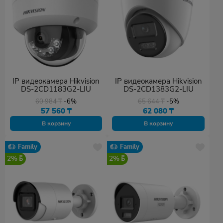
IP видеокамера Hikvision
IP видеокамера Hikvision
DS-2CD1183G2-LIU
DS-2CD1383G2-LIU
60 984
₸
-6%
65 644
₸
-5%
57 560
₸
62 080
₸
В корзину
В корзину
Family
Family
2%
2%