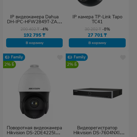
IP видеокамера Dahua
IP камера TP-Link Tapo
DH-IPC-HFW2849T-ZAS-
TC41
IL
200 402
₸
-4%
30 202
₸
-8%
192 795
₸
27 701
₸
В корзину
В корзину
Family
Family
2%
2%
Поворотная видеокамера
Видеорегистратор
Hikvision DS-2DE4225IW-
Hikvision DS-7604NXI-