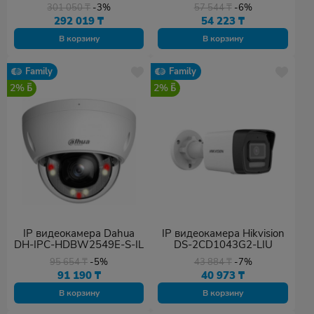
DE(T5)
K1(D)
301 050
₸
-3%
57 544
₸
-6%
292 019
₸
54 223
₸
В корзину
В корзину
Family
Family
2%
2%
IP видеокамера Dahua
IP видеокамера Hikvision
DH-IPC-HDBW2549E-S-IL
DS-2CD1043G2-LIU
95 654
₸
-5%
43 884
₸
-7%
91 190
₸
40 973
₸
В корзину
В корзину