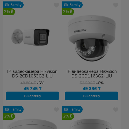
Family
Family
2%
2%
IP видеокамера Hikvision
IP видеокамера Hikvision
DS-2CD1063G2-LIU
DS-2CD1163G2-LIU
48 804
₸
-6%
52 506
₸
-6%
45 745
₸
49 336
₸
В корзину
В корзину
Family
Family
2%
2%