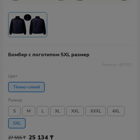
Бомбер с логотипом 5XL размер
Артикул: 487412
Цвет
Тёмно-синий
Размер
S
M
L
XL
XXL
XXXL
4XL
5XL
25 134
₸
27 555 ₸