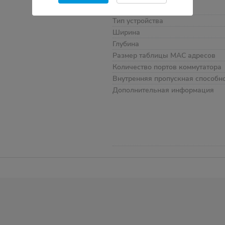
Высота
Тип устройства
Ширина
Глубина
Размер таблицы MAC адресов
Количество портов коммутатора
Внутренняя пропускная способн
Дополнительная информация