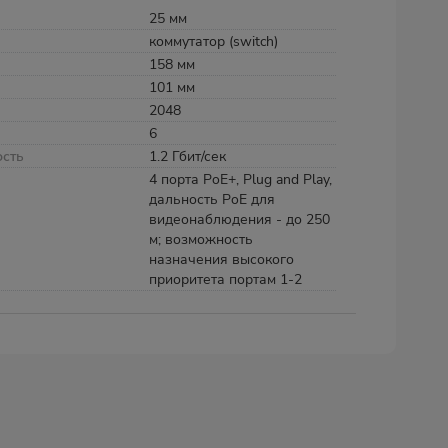
25 мм
коммутатор (switch)
158 мм
101 мм
2048
6
ость
1.2 Гбит/сек
4 порта PoE+, Plug and Play,
дальность PoE для
видеонаблюдения - до 250
м; возможность
назначения высокого
приоритета портам 1-2